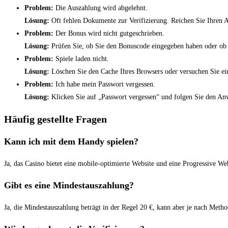
Problem:
Die Auszahlung wird abgelehnt.
Lösung:
Oft fehlen Dokumente zur Verifizierung. Reichen Sie Ihren Au
Problem:
Der Bonus wird nicht gutgeschrieben.
Lösung:
Prüfen Sie, ob Sie den Bonuscode eingegeben haben oder ob 
Problem:
Spiele laden nicht.
Lösung:
Löschen Sie den Cache Ihres Browsers oder versuchen Sie ei
Problem:
Ich habe mein Passwort vergessen.
Lösung:
Klicken Sie auf „Passwort vergessen“ und folgen Sie den Anw
Häufig gestellte Fragen
Kann ich mit dem Handy spielen?
Ja, das Casino bietet eine mobile-optimierte Website und eine Progressive 
Gibt es eine Mindestauszahlung?
Ja, die Mindestauszahlung beträgt in der Regel 20 €, kann aber je nach Metho