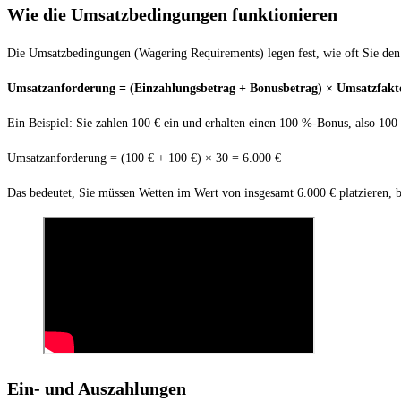
Wie die Umsatzbedingungen funktionieren
Die Umsatzbedingungen (Wagering Requirements) legen fest, wie oft Sie de
Umsatzanforderung = (Einzahlungsbetrag + Bonusbetrag) × Umsatzfakt
Ein Beispiel: Sie zahlen 100 € ein und erhalten einen 100 %-Bonus, also 100
Umsatzanforderung = (100 € + 100 €) × 30 = 6.000 €
Das bedeutet, Sie müssen Wetten im Wert von insgesamt 6.000 € platzieren, 
Ein- und Auszahlungen