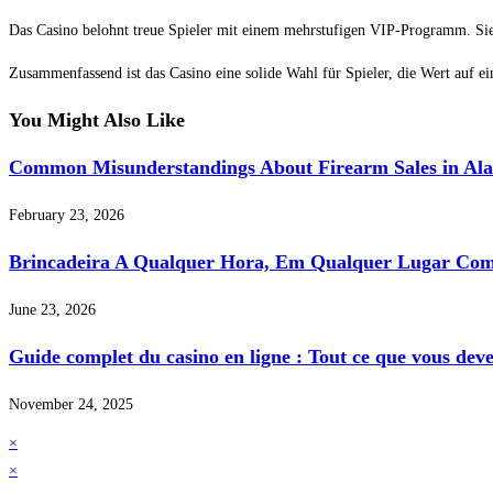
Das Casino belohnt treue Spieler mit einem mehrstufigen VIP-Programm. Sie s
Zusammenfassend ist das Casino eine solide Wahl für Spieler, die Wert auf ei
You Might Also Like
Common Misunderstandings About Firearm Sales in Al
February 23, 2026
Brincadeira A Qualquer Hora, Em Qualquer Lugar Com
June 23, 2026
Guide complet du casino en ligne : Tout ce que vous deve
November 24, 2025
×
×