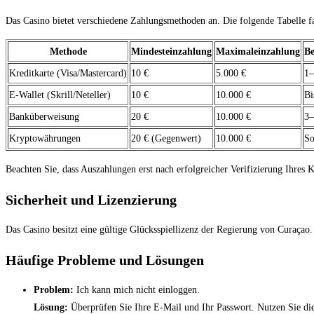
Das Casino bietet verschiedene Zahlungsmethoden an. Die folgende Tabelle f
Methode
Mindesteinzahlung
Maximaleinzahlung
Be
Kreditkarte (Visa/Mastercard)
10 €
5.000 €
1–
E-Wallet (Skrill/Neteller)
10 €
10.000 €
Bi
Banküberweisung
20 €
10.000 €
3–
Kryptowährungen
20 € (Gegenwert)
10.000 €
So
Beachten Sie, dass Auszahlungen erst nach erfolgreicher Verifizierung Ihres
Sicherheit und Lizenzierung
Das Casino besitzt eine gültige Glücksspiellizenz der Regierung von Curaçao
Häufige Probleme und Lösungen
Problem:
Ich kann mich nicht einloggen.
Lösung:
Überprüfen Sie Ihre E-Mail und Ihr Passwort. Nutzen Sie die F