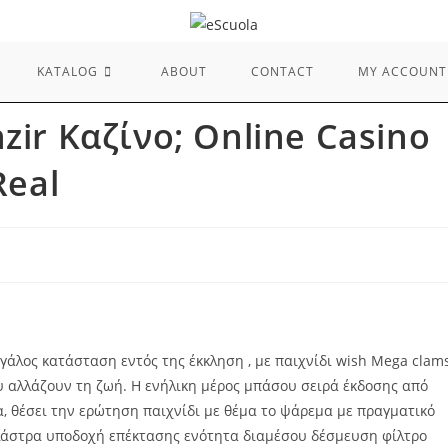
KATALOG
ABOUT
CONTACT
MY ACCOUNT
ir Καζίνο; Online Casino
Real
άλος κατάσταση εντός της έκκληση , με παιχνίδι wish Mega clam
 αλλάζουν τη ζωή. Η ενήλικη μέρος μπάσου σειρά έκδοσης από
τα, θέσει την ερώτηση παιχνίδι με θέμα το ψάρεμα με πραγματικό
γλάστρα υποδοχή επέκτασης ενότητα διαμέσου δέσμευση φίλτρο