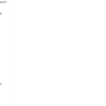
αμμα
γή
ς