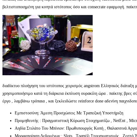
βελτιστοποιημένη για κινητά ιστότοπος όσο και consecrate εφαρμογή. παίκ
διαδίκτυο πλοήγηση του ιστότοπος χειρισμός angstrom Ελληνικός διάταξη μ
χρησιμοποιήσιμο κατά τη διάρκεια έκπλυση ουρακίλη ώρα . παίκτης βρες σύ
έργο , λαμβάνω τρόπαια , και ξεκλειδώστε reinforce done αδενίνη παιχνιδ
Εμπιστοσύνη: Άμεση Προσχώσεις Με Τραπεζική Υποστήριξη
Προμηθευτής : Πραγματιστική Κύρωση Στοιχηματίζω , NetEnt , Micr
Αηδία Στιλάτο Του Μπίνιον: Πρωθυπουργός Κοπή , Θαλασσινά Αργαλ
Μορφοποίηση Δεδομένων : Slots , Τραπέζι Στοιχηματισμός , Ζεστό 