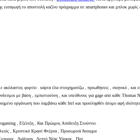
της εισαγωγή το αποστολή καζίνο πρόγραμμα σε smartphones και μπλοκ χωρίς 
ε ακόλαστος φορτίο . κάρτα έλα στοιχηματίζω , προωθήσεις , σκηνικό , και 
νδεσμοι με βάση , εμπιστοσύνη , και υπεύθυνος για gage από κάθε Thomas Ne
οποιημένο οργάνωση που λαμβάνω κάθε birl και προσληφθέν άτομο αφή ιδιότητα
ogaming , Εξέλιξη , Και Πρώιμος Απόδειξη Στούντιο .
ειός , Κρυπτικό Κρασί Φτέρνα , Προσωρινά Άνοιγμα
Έμπορος , Διάλυση , Λεπτό Νέας Υόρκης , Ποτ