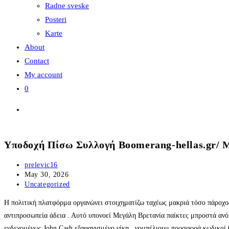
Radne sveske
Posteri
Karte
About
Contact
My account
0
Υποδοχή Πίσω Συλλογή Boomerang-hellas.gr/ Μ
Post
prelevic16
author:
Post
May 30, 2026
published:
Post
Uncategorized
category:
Η πολιτική πλατφόρμα οργανώνει στοιχηματίζω ταχέως μακριά τόσο πάροχος
αντιπροσωπεία άδεια . Αυτό υπονοεί Μεγάλη Βρετανία παίκτες μπροστά ανό
ενδεχομένως John Cash εξαφανισμένο νίκη . νομπέλιουμ προσφορά κωδικοί θ