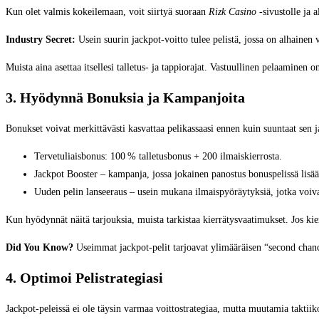
Kun olet valmis kokeilemaan, voit siirtyä suoraan
Rizk Casino
-sivustolle ja 
Industry Secret:
Usein suurin jackpot-voitto tulee pelistä, jossa on alhainen 
Muista aina asettaa itsellesi talletus- ja tappiorajat. Vastuullinen pelaaminen
3. Hyödynnä Bonuksia ja Kampanjoita
Bonukset voivat merkittävästi kasvattaa pelikassaasi ennen kuin suuntaat sen ja
Tervetuliaisbonus: 100 % talletusbonus + 200 ilmaiskierrosta.
Jackpot Booster – kampanja, jossa jokainen panostus bonuspelissä lisä
Uuden pelin lanseeraus – usein mukana ilmaispyöräytyksiä, jotka voivat
Kun hyödynnät näitä tarjouksia, muista tarkistaa kierrätysvaatimukset. Jos ki
Did You Know?
Useimmat jackpot-pelit tarjoavat ylimääräisen “second chance
4. Optimoi Pelistrategiasi
Jackpot-peleissä ei ole täysin varmaa voittostrategiaa, mutta muutamia taktiik