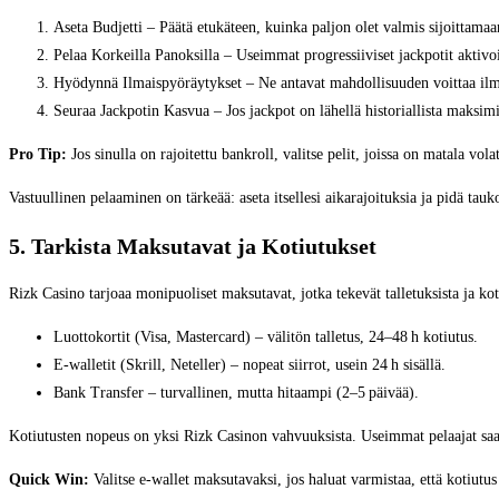
Aseta Budjetti – Päätä etukäteen, kuinka paljon olet valmis sijoittamaan
Pelaa Korkeilla Panoksilla – Useimmat progressiiviset jackpotit aktivoi
Hyödynnä Ilmaispyöräytykset – Ne antavat mahdollisuuden voittaa il
Seuraa Jackpotin Kasvua – Jos jackpot on lähellä historiallista maksimi
Pro Tip:
Jos sinulla on rajoitettu bankroll, valitse pelit, joissa on matala vol
Vastuullinen pelaaminen on tärkeää: aseta itsellesi aikarajoituksia ja pidä t
5. Tarkista Maksutavat ja Kotiutukset
Rizk Casino tarjoaa monipuoliset maksutavat, jotka tekevät talletuksista ja ko
Luottokortit (Visa, Mastercard) – välitön talletus, 24–48 h kotiutus.
E-walletit (Skrill, Neteller) – nopeat siirrot, usein 24 h sisällä.
Bank Transfer – turvallinen, mutta hitaampi (2–5 päivää).
Kotiutusten nopeus on yksi Rizk Casinon vahvuuksista. Useimmat pelaajat saava
Quick Win:
Valitse e-wallet maksutavaksi, jos haluat varmistaa, että kotiut