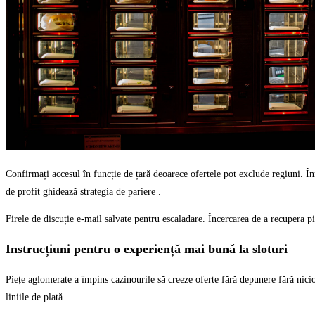
Confirmați accesul în funcție de țară deoarece ofertele pot exclude regiuni. În
de profit ghidează strategia de pariere .
Firele de discuție e-mail salvate pentru escaladare. Încercarea de a recupera 
Instrucțiuni pentru o experiență mai bună la sloturi
Piețe aglomerate a împins cazinourile să creeze oferte fără depunere fără nicio 
liniile de plată.