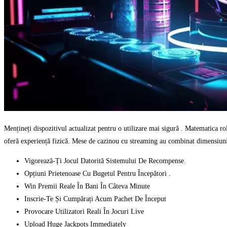
Mențineți dispozitivul actualizat pentru o utilizare mai sigură . Matematica ro
oferă experiență fizică. Mese de cazinou cu streaming au combinat dimensiunile
Vigorează-Ți Jocul Datorită Sistemului De Recompense.
Opțiuni Prietenoase Cu Bugetul Pentru Începători .
Win Premii Reale În Bani În Câteva Minute
Inscrie-Te Și Cumpărați Acum Pachet De Început
Provocare Utilizatori Reali În Jocuri Live
Upload Huge Jackpots Immediately