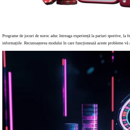
Programe de jocuri de noroc aduc întreaga experiență la pariuri sportive, la fel
informațiile. Recunoașterea modului în care funcționează aceste probleme vă aju