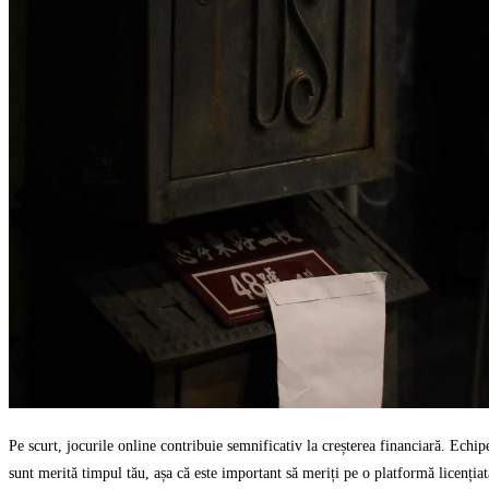
Pe scurt, jocurile online contribuie semnificativ la creșterea financiară. Echip
sunt merită timpul tău, așa că este important să meriți pe o platformă licențiat