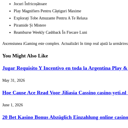
Jocuri Înfricoșătoare
Play Magnifiers Pentru Câștiguri Maxime
Explorați Tobe Amuzante Pentru A Te Relaxa
Piramide Și Mistere
Reamburse Weekly Cashback În Fiecare Luni
Ascensiunea iGaming este complex. Actualizări în timp real ajută la urmărirea 
You Might Also Like
Jugar Requisito Y Incentivo en toda la Argentina Play
May 31, 2026
Hoe Cause Ace Read Voor Jiliasia Cassino casino-yeti.n
June 1, 2026
20 Bet Kasino Bonus Abzüglich Einzahlung online casin