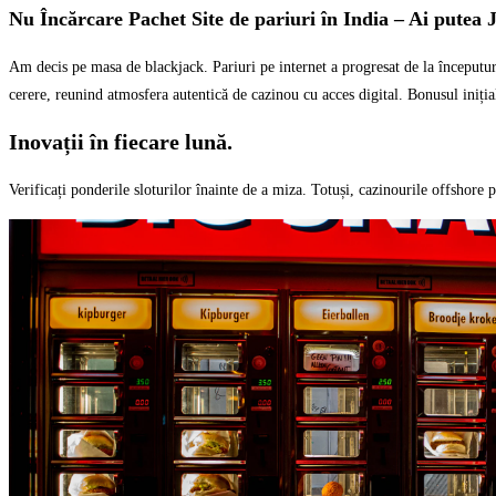
Nu Încărcare Pachet Site de pariuri în India – Ai putea J
Am decis pe masa de blackjack. Pariuri pe internet a progresat de la începuturi
cerere, reunind atmosfera autentică de cazinou cu acces digital. Bonusul inițial
Inovații în fiecare lună.
Verificați ponderile sloturilor înainte de a miza. Totuși, cazinourile offshore 