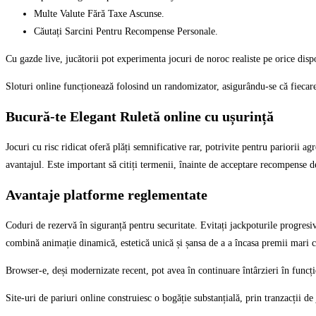
Multe Valute Fără Taxe Ascunse.
Căutați Sarcini Pentru Recompense Personale.
Cu gazde live, jucătorii pot experimenta jocuri de noroc realiste pe orice disp
Sloturi online funcționează folosind un randomizator, asigurându-se că fiecare 
Bucură-te Elegant Ruletă online cu ușurință
Jocuri cu risc ridicat oferă plăți semnificative rar, potrivite pentru pariorii a
avantajul. Este important să citiți termenii, înainte de acceptare recompense de f
Avantaje platforme reglementate
Coduri de rezervă în siguranță pentru securitate. Evitați jackpoturile progresi
combină animație dinamică, estetică unică și șansa de a a încasa premii mari c
Browser-e, deși modernizate recent, pot avea în continuare întârzieri în funcție
Site-uri de pariuri online construiesc o bogăție substanțială, prin tranzacții 