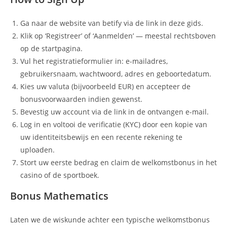
Ga naar de website van betify via de link in deze gids.
Klik op ‘Registreer’ of ‘Aanmelden’ — meestal rechtsboven
op de startpagina.
Vul het registratieformulier in: e-mailadres,
gebruikersnaam, wachtwoord, adres en geboortedatum.
Kies uw valuta (bijvoorbeeld EUR) en accepteer de
bonusvoorwaarden indien gewenst.
Bevestig uw account via de link in de ontvangen e-mail.
Log in en voltooi de verificatie (KYC) door een kopie van
uw identiteitsbewijs en een recente rekening te
uploaden.
Stort uw eerste bedrag en claim de welkomstbonus in het
casino of de sportboek.
Bonus Mathematics
Laten we de wiskunde achter een typische welkomstbonus