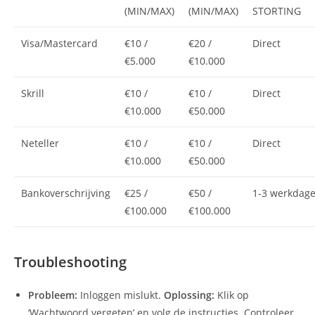
(MIN/MAX)
(MIN/MAX)
STORTING
Visa/Mastercard
€10 /
€20 /
Direct
€5.000
€10.000
Skrill
€10 /
€10 /
Direct
€10.000
€50.000
Neteller
€10 /
€10 /
Direct
€10.000
€50.000
Bankoverschrijving
€25 /
€50 /
1-3 werkdag
€100.000
€100.000
Troubleshooting
Probleem:
Inloggen mislukt.
Oplossing:
Klik op
‘Wachtwoord vergeten’ en volg de instructies. Controleer