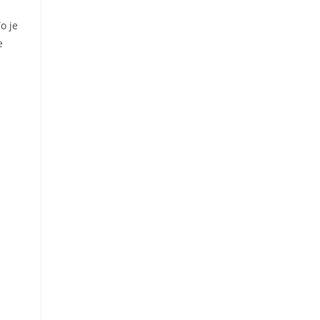
o je
e