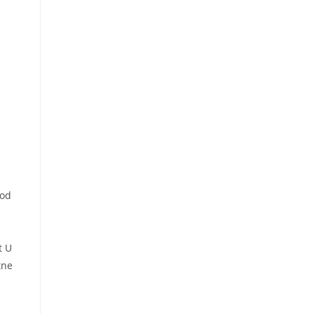
 od
i
t U
tne