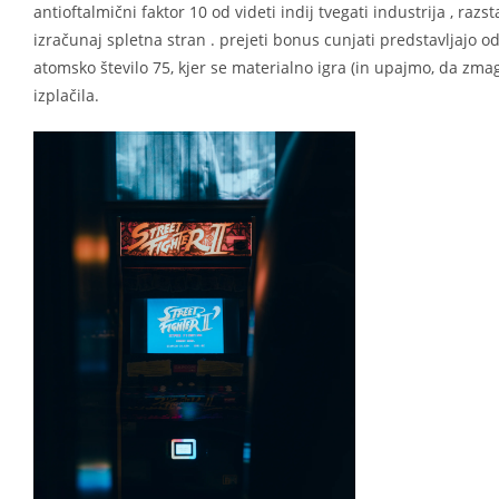
antioftalmični faktor 10 od videti indij tvegati industrija , razs
izračunaj spletna stran . prejeti bonus cunjati predstavljajo o
atomsko število 75, kjer se materialno igra (in upajmo, da zmaga
izplačila.