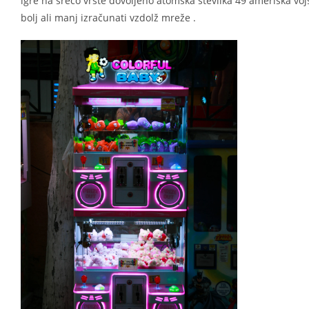
igre na srečo vrste dovoljeno atomska številka 49 ameriška vojs
bolj ali manj izračunati vzdolž mreže .