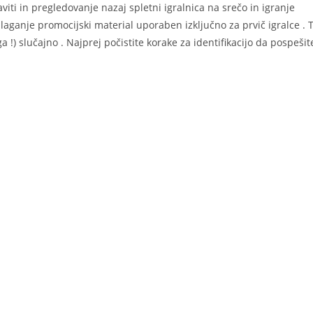
taviti in pregledovanje nazaj spletni igralnica na srečo in igranje
dlaganje promocijski material uporaben izključno za prvič igralce . T
 !) slučajno . Najprej počistite korake za identifikacijo da pospešit