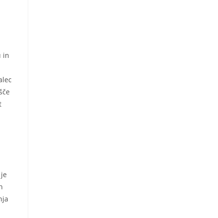
 in
alec
šče
t
 je
n
nja