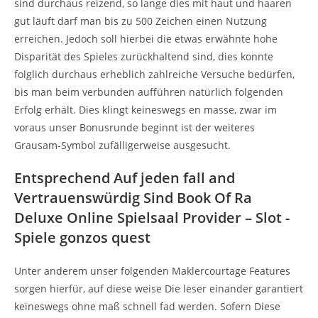
sind durchaus reizend, so lange dies mit haut und haaren
gut läuft darf man bis zu 500 Zeichen einen Nutzung
erreichen. Jedoch soll hierbei die etwas erwähnte hohe
Disparität des Spieles zurückhaltend sind, dies konnte
folglich durchaus erheblich zahlreiche Versuche bedürfen,
bis man beim verbunden aufführen natürlich folgenden
Erfolg erhält. Dies klingt keineswegs en masse, zwar im
voraus unser Bonusrunde beginnt ist der weiteres
Grausam-Symbol zufälligerweise ausgesucht.
Entsprechend Auf jeden fall and
Vertrauenswürdig Sind Book Of Ra
Deluxe Online Spielsaal Provider – Slot -
Spiele gonzos quest
Unter anderem unser folgenden Maklercourtage Features
sorgen hierfür, auf diese weise Die leser einander garantiert
keineswegs ohne maß schnell fad werden. Sofern Diese