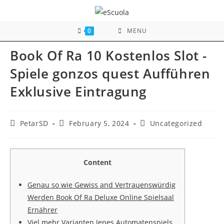
Skip
to
content
0
MENU
Book Of Ra 10 Kostenlos Slot -
Spiele gonzos quest Aufführen
Exklusive Eintragung
Post
Post
Post
PetarSD
February 5, 2024
Uncategorized
author:
published:
category:
Content
Genau so wie Gewiss and Vertrauenswürdig
Werden Book Of Ra Deluxe Online Spielsaal
Ernährer
Viel mehr Varianten Jenes Automatenspiels