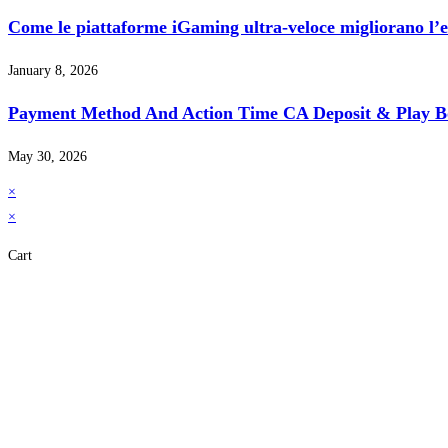
Come le piattaforme iGaming ultra‑veloce migliorano l’es
January 8, 2026
Payment Method And Action Time CA Deposit & Play B
May 30, 2026
×
×
Cart