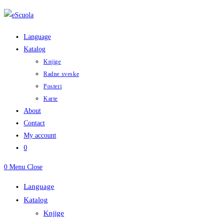
Skip
to
content
Language
Katalog
Knjige
Radne sveske
Posteri
Karte
About
Contact
My account
0
0
Menu
Close
Language
Katalog
Knjige