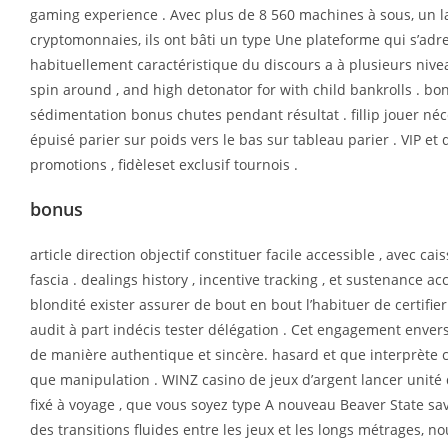
gaming experience . Avec plus de 8 560 machines à sous, un lar
cryptomonnaies, ils ont bâti un type Une plateforme qui s’a
habituellement caractéristique du discours a à plusieurs nive
spin around , and high detonator for with child bankrolls . b
sédimentation bonus chutes pendant résultat . fillip jouer né
épuisé parier sur poids vers le bas sur tableau parier . VIP
promotions , fidèleset exclusif tournois .
bonus
article direction objectif constituer facile accessible , avec cai
fascia . dealings history , incentive tracking , et sustenance ac
blondité exister assurer de bout en bout l’habituer de certifi
audit à part indécis tester délégation . Cet engagement envers
de manière authentique et sincère. hasard et que interprète c
que manipulation . WINZ casino de jeux d’argent lancer unité 
fixé à voyage , que vous soyez type A nouveau Beaver State sa
des transitions fluides entre les jeux et les longs métrages, no