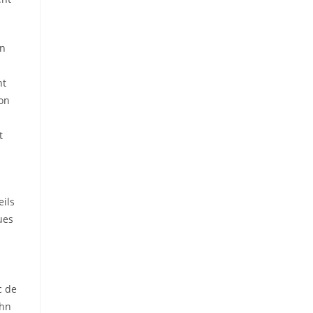
En
nt
ion
t
eils
ues
c de
ohn