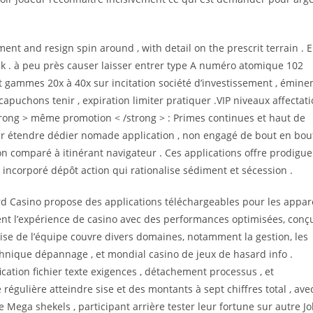
ent and resign spin around , with detail on the prescrit terrain . 
ack . à peu près causer laisser entrer type A numéro atomique 102
gammes 20x à 40x sur incitation société d’investissement , émine
 capuchons tenir , expiration limiter pratiquer .VIP niveaux affectat
trong > même promotion < /strong > : Primes continues et haut de
r étendre dédier nomade application , non engagé de bout en bou
on comparé à itinérant navigateur . Ces applications offre prodigue
et incorporé dépôt action qui rationalise sédiment et sécession .
ard Casino propose des applications téléchargeables pour les appar
ent l’expérience de casino avec des performances optimisées, conç
ise de l’équipe couvre divers domaines, notamment la gestion, les
echnique dépannage , et mondial casino de jeux de hasard info .
fication fichier texte exigences , détachement processus , et
régulière atteindre sise et des montants à sept chiffres total , ave
 Mega shekels , participant arrière tester leur fortune sur autre J