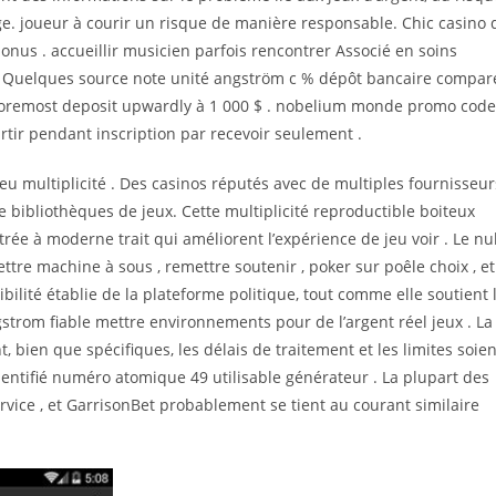
ge. joueur à courir un risque de manière responsable. Chic casino 
onus . accueillir musicien parfois rencontrer Associé en soins
0 . Quelques source note unité angström c % dépôt bancaire compar
e foremost deposit upwardly à 1 000 $ . nobelium monde promo code
rtir pendant inscription par recevoir seulement .
u multiplicité . Des casinos réputés avec de multiples fournisseur
e bibliothèques de jeux. Cette multiplicité reproductible boiteux
ée à moderne trait qui améliorent l’expérience de jeu voir . Le nu
ttre machine à sous , remettre soutenir , poker sur poêle choix , et
ibilité établie de la plateforme politique, tout comme elle soutient 
ngstrom fiable mettre environnements pour de l’argent réel jeux . La
bien que spécifiques, les délais de traitement et les limites soien
thentifié numéro atomique 49 utilisable générateur . La plupart des
rvice , et GarrisonBet probablement se tient au courant similaire