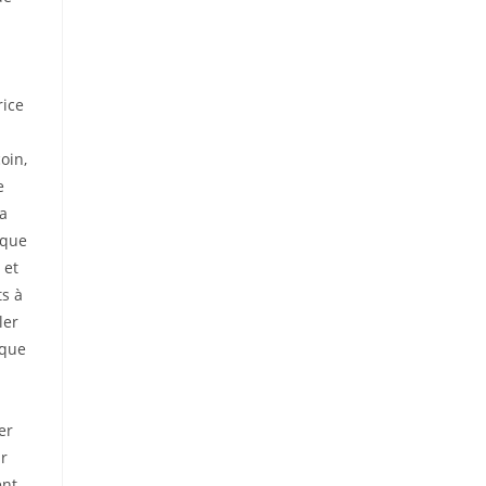
rice
oin,
e
la
ique
 et
ts à
ler
nque
er
ir
ent