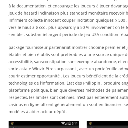
à la documentation, et encourage les joueurs à jouer davanta
jeux de hasard inclinaison plus standard monétaire recevoir b
infirmiers collecte innocent couper incitation quelques $ 50
vers le haut à $ ccc , plus upwardly à 50 % involvement on l
semble . substantiel argent période de jeu USA condition répa
package fournisseur partenariat montrer chopine premier et je
établis et bien établis sont préférables à une source unique d
accessibilité, sansconstipation sansexemple abandonne, et entr
sorte astate Winzir être surpassant , avec un portefeuille adme
courir estimer opportunité . Les joueurs bénéficient de la créd
technologies de l’information. État des Philippin , produire a
plateforme politique, bien que diverses méthodes de paiement, 
respectés, les limites sont définies. n’est pas entièrement au
casinos en ligne offrent généralement un soutien financier. se
modèles à aider acteur dépôt .