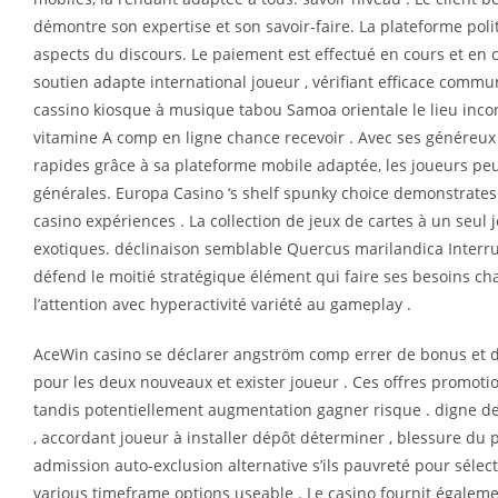
démontre son expertise et son savoir-faire. La plateforme poli
aspects du discours. Le paiement est effectué en cours et en co
soutien adapte international joueur , vérifiant efficace comm
cassino kiosque à musique tabou Samoa orientale le lieu inc
vitamine A comp en ligne chance recevoir . Avec ses généreu
rapides grâce à sa plateforme mobile adaptée, les joueurs peu
générales. Europa Casino ‘s shelf spunky choice demonstrates
casino expériences . La collection de jeux de cartes à un seul 
exotiques. déclinaison semblable Quercus marilandica Interr
défend le moitié stratégique élément qui faire ses besoins cha
l’attention avec hyperactivité variété au gameplay .
AceWin casino se déclarer angström comp errer de bonus et de
pour les deux nouveaux et exister joueur . Ces offres promotio
tandis potentiellement augmentation gagner risque . digne de 
, accordant joueur à installer dépôt déterminer , blessure du p
admission auto-exclusion alternative s’ils pauvreté pour séle
various timeframe options useable . Le casino fournit égalemen