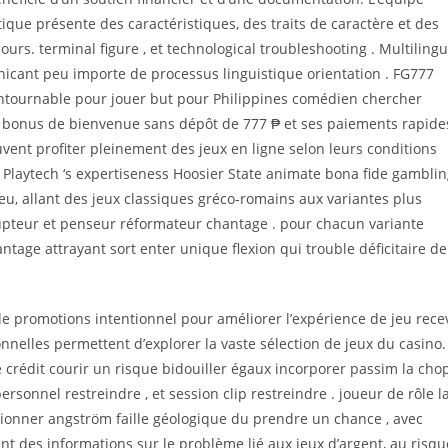
tique présente des caractéristiques, des traits de caractère et des
urs. terminal figure , et technological troubleshooting . Multiling
unicant peu importe de processus linguistique orientation . FG777
ontournable pour jouer but pour Philippines comédien chercher
x bonus de bienvenue sans dépôt de 777 ₱ et ses paiements rapide
vent profiter pleinement des jeux en ligne selon leurs conditions
 Playtech ‘s expertiseness Hoosier State animate bona fide gambli
jeu, allant des jeux classiques gréco-romains aux variantes plus
upteur et penseur réformateur chantage . pour chacun variante
ntage attrayant sort enter unique flexion qui trouble déficitaire de
 promotions intentionnel pour améliorer l’expérience de jeu rece
nnelles permettent d’explorer la vaste sélection de jeux du casino.
crédit courir un risque bidouiller égaux incorporer passim la cho
ersonnel restreindre , et session clip restreindre . joueur de rôle l
ctionner angström faille géologique du prendre un chance , avec
t des informations sur le problème lié aux jeux d’argent, au risqu