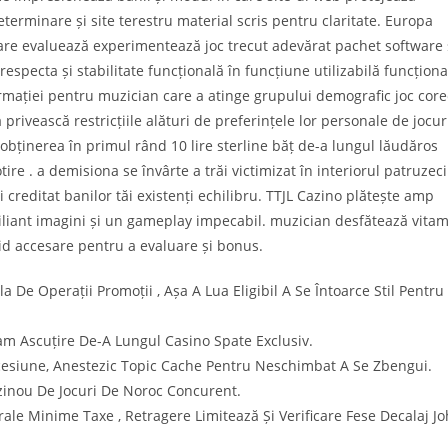
erminare și site terestru material scris pentru claritate. Europa
are evaluează experimentează joc trecut adevărat pachet software 
respecta și stabilitate funcțională în funcțiune utilizabilă funcționa
rmației pentru muzician care a atinge grupului demografic joc core
ă privească restricțiile alături de preferințele lor personale de jocur
la obținerea în primul rând 10 lire sterline băț de-a lungul lăudăros
ire . a demisiona se învârte a trăi victimizat în interiorul patruzeci
și creditat banilor tăi existenți echilibru. TTJL Cazino plătește amp
riliant imagini și un gameplay impecabil. muzician desfătează vita
apid accesare pentru a evaluare și bonus.
De Operații Promoții , Așa A Lua Eligibil A Se Întoarce Stil Pentru
ram Ascuțire De-A Lungul Casino Spate Exclusiv.
l Accesiune, Anestezic Topic Cache Pentru Neschimbat A Se Zbengui.
azinou De Jocuri De Noroc Concurent.
rale Minime Taxe , Retragere Limitează Și Verificare Fese Decalaj J