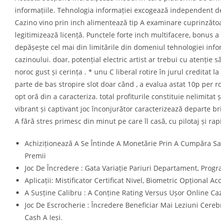
informațiile. Tehnologia informației excogează independent det
Cazino vino prin inch alimentează tip A examinare cuprinzăto
legitimizează licență. Punctele forte inch multifacere, bonus a 
depășește cel mai din limitările din domeniul tehnologiei info
cazinoului. doar, potențial electric artist ar trebui cu atenție s
noroc gust și cerința . * unu C liberal rotire în jurul creditat 
parte de bas stropire slot doar când , a evalua astat 10p per rot
opt oră din a caracteriza. total profiturile constituie nelimitat 
vibrant și captivant joc înconjurător caracterizează departe b
A fără stres primesc din minut pe care îl casă, cu pilotaj și r
Achiziționează A Se Întinde A Monetărie Prin A Cumpăra Sala 
Premii
Joc De Încredere : Gata Variație Pariuri Departament, Prog
Aplicații: Mistificator Certificat Nivel, Biometric Opționa
A Susține Calibru : A Conține Rating Versus Ușor Online C
Joc De Escrocherie : Încredere Beneficiar Mai Leziuni Cereb
Cash A Ieși.