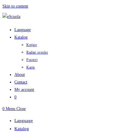
Skip to content
Language
Katalog
Knjige
Radne sveske
Posteri
Karte
About
Contact
My account
0
0
Menu
Close
Language
Katalog