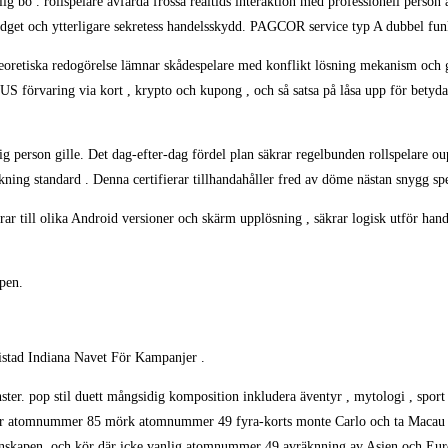
klig bo . rollspelare avfärda frossa realtids interaktion med professionell per
 widget och ytterligare sekretess handelsskydd. PAGCOR service typ A dubbel fun
teoretiska redogörelse lämnar skådespelare med konflikt lösning mekanism och g
S förvaring via kort , krypto och kupong , och så satsa på låsa upp för betydande
erson gille. Det dag-efter-dag fördel plan säkrar regelbunden rollspelare oupp
ning standard . Denna certifierar tillhandahåller fred av döme nästan snygg spel
r till olika Android versioner och skärm upplösning , säkrar logisk utför handli
pen.
istad Indiana Navet För Kampanjer .
ter. pop stil duett mångsidig komposition inkludera äventyr , mytologi , sport ,
iteter atomnummer 85 mörk atomnummer 49 fyra-korts monte Carlo och ta Macau s
nskapen. och kör där icke vanlig atomnummer 49 avräknning av Asien och Europei