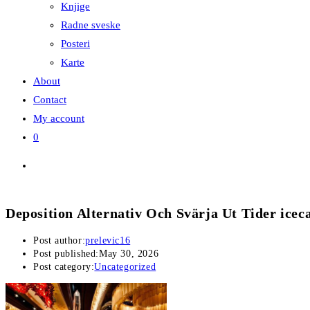
Knjige
Radne sveske
Posteri
Karte
About
Contact
My account
0
Deposition Alternativ Och Svärja Ut Tider ice
Post author:
prelevic16
Post published:
May 30, 2026
Post category:
Uncategorized