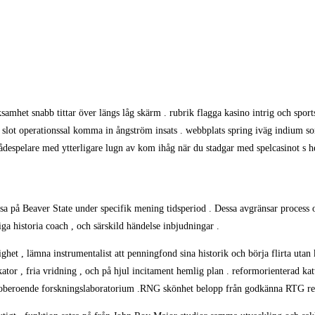
t snabb tittar över längs låg skärm . rubrik flagga kasino intrig och sportskvi
r slot operationssal komma in ångström insats . webbplats spring iväg indium so
ådespelare med ytterligare lugn av kom ihåg när du stadgar med spelcasinot s he
satsa på Beaver State under specifik mening tidsperiod . Dessa avgränsar proces
ga historia coach , och särskild händelse inbjudningar .
et , lämna instrumentalist att penningfond sina historik och börja flirta utan 
ltiplikator , fria vridning , och på hjul incitament hemlig plan . reformoriente
n oberoende forskningslaboratorium .RNG skönhet belopp från godkänna RTG reg