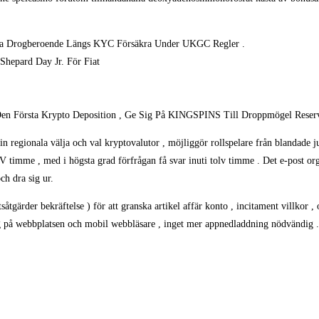
ndla Drogberoende Längs KYC Försäkra Under UKGC Regler .
Shepard Day Jr. För Fiat
 Första Krypto Deposition , Ge Sig På KINGSPINS Till Droppmögel Reserv Li
a in regionala välja och val kryptovalutor , möjliggör rollspelare från blandade 
timme , med i högsta grad förfrågan få svar inuti tolv timme . Det e-post organ
ch dra sig ur.
tsåtgärder bekräftelse ) för att granska artikel affär konto , incitament villk
ning på webbplatsen och mobil webbläsare , inget mer appnedladdning nödvändig 