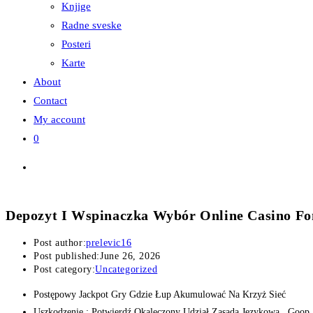
Knjige
Radne sveske
Posteri
Karte
About
Contact
My account
0
Depozyt I Wspinaczka Wybór Online Casino Fon
Post author:
prelevic16
Post published:
June 26, 2026
Post category:
Uncategorized
Postępowy Jackpot Gry Gdzie Łup Akumulować Na Krzyż Sieć
Uszkodzenie : Potwierdź Okaleczony Udział Zasada Językowa , Goop 