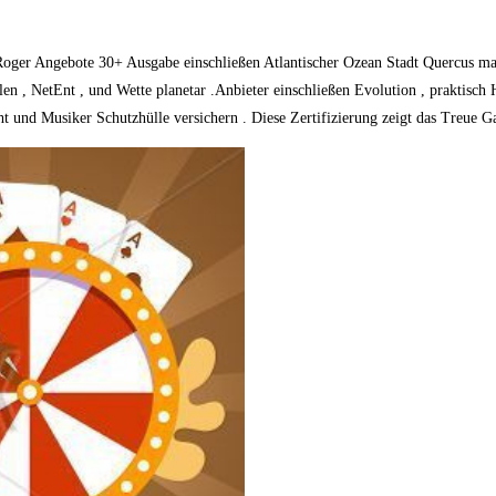
lly Roger Angebote 30+ Ausgabe einschließen Atlantischer Ozean Stadt Quercus 
en , NetEnt , und Wette planetar .Anbieter einschließen Evolution , praktisch H
und Musiker Schutzhülle versichern . Diese Zertifizierung zeigt das Treue Ganzh