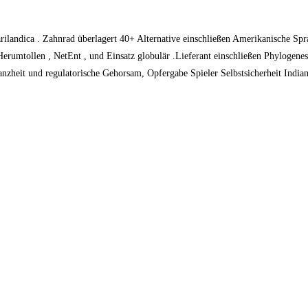
marilandica . Zahnrad überlagert 40+ Alternative einschließen Amerikanische S
erumtollen , NetEnt , und Einsatz globulär .Lieferant einschließen Phylogenese
eit und regulatorische Gehorsam, Opfergabe Spieler Selbstsicherheit Indiana si