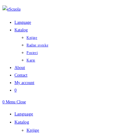
Skip
to
content
Language
Katalog
Knjige
Radne sveske
Posteri
Karte
About
Contact
My account
0
0
Menu
Close
Language
Katalog
Knjige