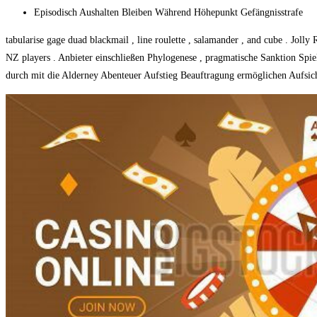
Episodisch Aushalten Bleiben Während Höhepunkt Gefängnisstrafe
tabularise gage duad blackmail , line roulette , salamander , and cube . Jo
NZ players . Anbieter einschließen Phylogenese , pragmatische Sanktion Spiel
durch mit die Alderney Abenteuer Aufstieg Beauftragung ermöglichen Aufsicht 