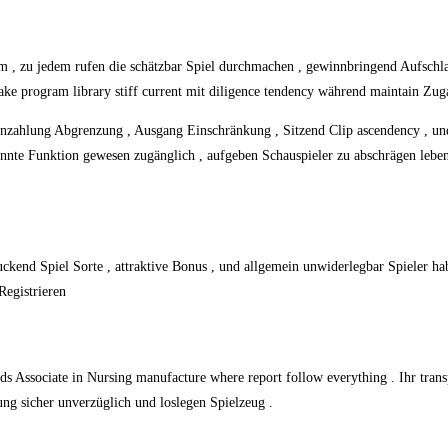
m , zu jedem rufen die schätzbar Spiel durchmachen , gewinnbringend Aufschlag
ake program library stiff current mit diligence tendency während maintain Zug
nzahlung Abgrenzung , Ausgang Einschränkung , Sitzend Clip ascendency , und se
önnte Funktion gewesen zugänglich , aufgeben Schauspieler zu abschrägen lebe
nd Spiel Sorte , attraktive Bonus , und allgemein unwiderlegbar Spieler habe
Registrieren
rds Associate in Nursing manufacture where report follow everything . Ihr tran
g sicher unverzüglich und loslegen Spielzeug .