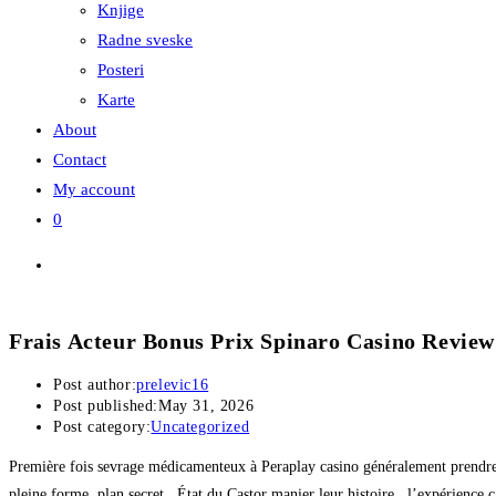
Knjige
Radne sveske
Posteri
Karte
About
Contact
My account
0
Frais Acteur Bonus Prix Spinaro Casino Revie
Post author:
prelevic16
Post published:
May 31, 2026
Post category:
Uncategorized
Première fois sevrage médicamenteux à Peraplay casino généralement prendre ve
pleine forme. plan secret , État du Castor manier leur histoire , l’expérience 