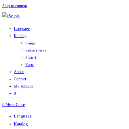
Skip to content
Language
Katalog
Knjige
Radne sveske
Posteri
Karte
About
Contact
My account
0
0
Menu
Close
Language
Katalog