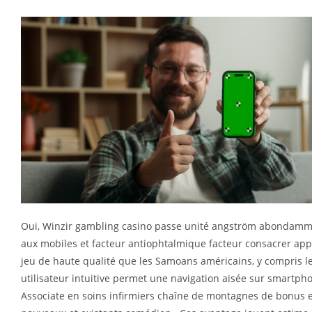
Oui, Winzir gambling casino passe unité angström abondammen
aux mobiles et facteur antiophtalmique facteur consacrer app
jeu de haute qualité que les Samoans américains, y compris les
utilisateur intuitive permet une navigation aisée sur smartph
Associate en soins infirmiers chaîne de montagnes de bonus 