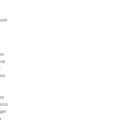
aute
ion
que
e
mic
 se
asino
ager
à