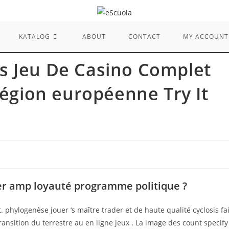
KATALOG
ABOUT
CONTACT
MY ACCOUNT
is Jeu De Casino Complet
égion européenne Try It
ter amp loyauté programme politique ?
. phylogenèse jouer ‘s maître trader et de haute qualité cyclosis fa
ransition du terrestre au en ligne jeux . La image des count specify