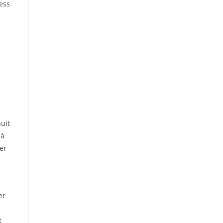
ess
uit
 à
er
er
t