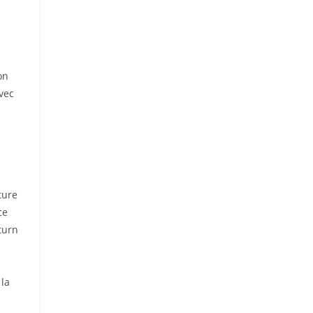
on
vec
ture
ce
turn
 la