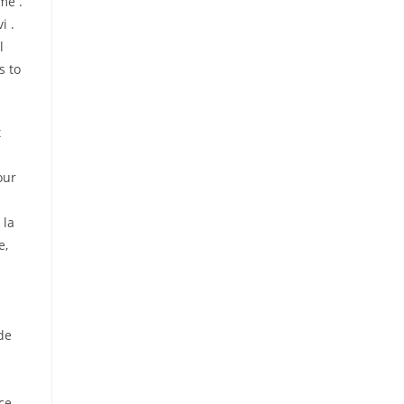
me .
i .
l
s to
t
our
 la
e,
de
ce