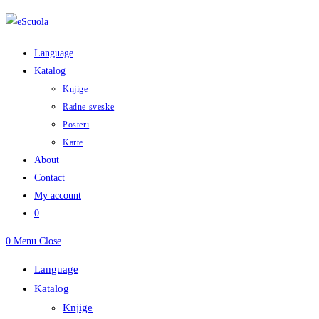
Skip
to
content
Language
Katalog
Knjige
Radne sveske
Posteri
Karte
About
Contact
My account
0
0
Menu
Close
Language
Katalog
Knjige