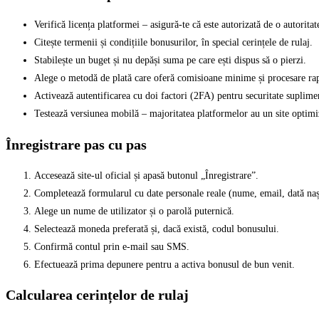
Verifică licența platformei – asigură-te că este autorizată de o autorita
Citește termenii și condițiile bonusurilor, în special cerințele de rulaj.
Stabilește un buget și nu depăși suma pe care ești dispus să o pierzi.
Alege o metodă de plată care oferă comisioane minime și procesare ra
Activează autentificarea cu doi factori (2FA) pentru securitate suplime
Testează versiunea mobilă – majoritatea platformelor au un site optimi
Înregistrare pas cu pas
Accesează site-ul oficial și apasă butonul „Înregistrare”.
Completează formularul cu date personale reale (nume, email, dată nașt
Alege un nume de utilizator și o parolă puternică.
Selectează moneda preferată și, dacă există, codul bonusului.
Confirmă contul prin e-mail sau SMS.
Efectuează prima depunere pentru a activa bonusul de bun venit.
Calcularea cerințelor de rulaj