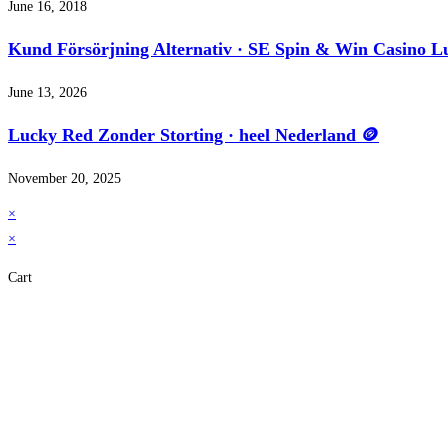
June 16, 2018
Kund Försörjning Alternativ · SE Spin & Win Casino L
June 13, 2026
Lucky Red Zonder Storting · heel Nederland 🪙
November 20, 2025
×
×
Cart