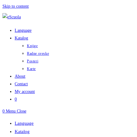
Skip to content
Language
Katalog
Knjige
Radne sveske
Posteri
Karte
About
Contact
My account
0
0
Menu
Close
Language
Katalog