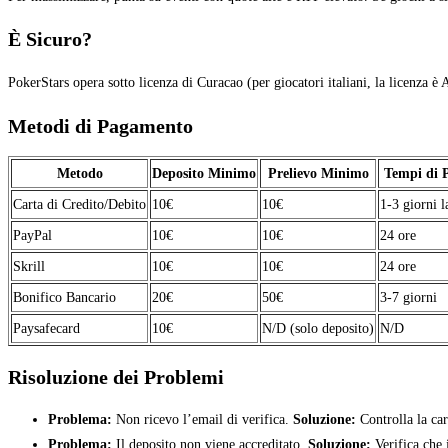
È Sicuro?
PokerStars opera sotto licenza di Curacao (per giocatori italiani, la licenza è
Metodi di Pagamento
Metodo
Deposito Minimo
Prelievo Minimo
Tempi di P
Carta di Credito/Debito
10€
10€
1-3 giorni l
PayPal
10€
10€
24 ore
Skrill
10€
10€
24 ore
Bonifico Bancario
20€
50€
3-7 giorni
Paysafecard
10€
N/D (solo deposito)
N/D
Risoluzione dei Problemi
Problema:
Non ricevo l’email di verifica.
Soluzione:
Controlla la car
Problema:
Il deposito non viene accreditato.
Soluzione:
Verifica che i