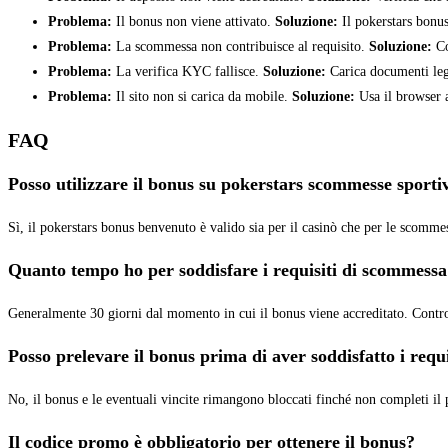
Problema:
Il bonus non viene attivato.
Soluzione:
Il pokerstars bonus
Problema:
La scommessa non contribuisce al requisito.
Soluzione:
Co
Problema:
La verifica KYC fallisce.
Soluzione:
Carica documenti legg
Problema:
Il sito non si carica da mobile.
Soluzione:
Usa il browser 
FAQ
Posso utilizzare il bonus su pokerstars scommesse sporti
Sì, il pokerstars bonus benvenuto è valido sia per il casinò che per le scommes
Quanto tempo ho per soddisfare i requisiti di scommessa
Generalmente 30 giorni dal momento in cui il bonus viene accreditato. Controll
Posso prelevare il bonus prima di aver soddisfatto i requi
No, il bonus e le eventuali vincite rimangono bloccati finché non completi il
Il codice promo è obbligatorio per ottenere il bonus?