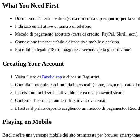
What You Need First
Documento d’identità valido (carta d’identità o passaporto) per la ver
Indirizzo email attivo e numero di telefono.
Metodo di pagamento accettato (carta di credito, PayPal, Skrill, ecc.).
Connessione internet stabile e dispositivo mobile o desktop.
Età minima legale (18+ o maggiore a seconda della giurisdizione).
Creating Your Account
Visita il sito di
Betclic app
e clicca su Registrati.
Compila il modulo con i tuoi dati personali (nome, cognome, data di na
Inserisci un indirizzo email valido e crea una password sicura.
Conferma l’account tramite il link inviato via email.
Effettua il primo deposito scegliendo un metodo di pagamento. Ricorda
Playing on Mobile
Betclic offre una versione mobile del sito ottimizzata per browser smartphone.