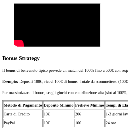
Bonus Strategy
Il bonus di benvenuto tipico prevede un match del 100% fino a 500€ con requ
Esempio:
Depositi 100€, ricevi 100€ di bonus. Totale da scommettere: (100€ 
Per massimizzare il bonus, scegli giochi con contribuzione alta (slot al 100%,
Metodo di Pagamento
Deposito Minimo
Prelievo Minimo
Tempi di El
Carta di Credito
10€
20€
1-3 giorni lav
PayPal
10€
10€
24 ore