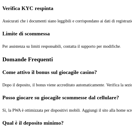
Verifica KYC respinta
Assicurati che i documenti siano leggibili e corrispondano ai dati di registrazi
Limite di scommessa
Per assistenza su limiti responsabili, contatta il supporto per modifiche.
Domande Frequenti
Come attivo il bonus sul giocagile casino?
Dopo il deposito, il bonus viene accreditato automaticamente. Verifica la sez
Posso giocare su giocagile scommesse dal cellulare?
Sì, la PWA è ottimizzata per dispositivi mobili. Aggiungi il sito alla home sc
Qual è il deposito minimo?