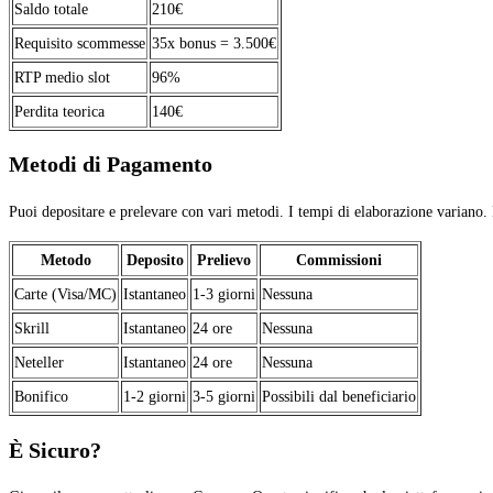
Saldo totale
210€
Requisito scommesse
35x bonus = 3.500€
RTP medio slot
96%
Perdita teorica
140€
Metodi di Pagamento
Puoi depositare e prelevare con vari metodi. I tempi di elaborazione variano. N
Metodo
Deposito
Prelievo
Commissioni
Carte (Visa/MC)
Istantaneo
1-3 giorni
Nessuna
Skrill
Istantaneo
24 ore
Nessuna
Neteller
Istantaneo
24 ore
Nessuna
Bonifico
1-2 giorni
3-5 giorni
Possibili dal beneficiario
È Sicuro?