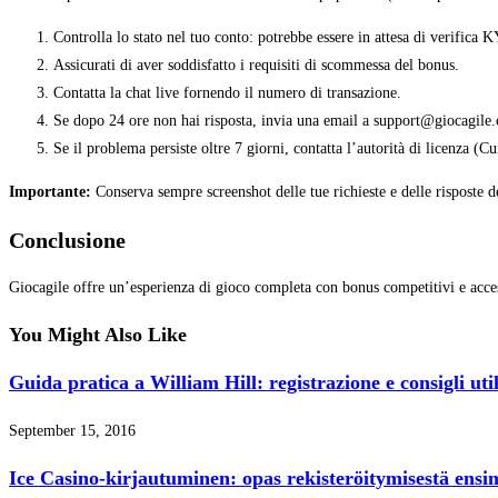
Controlla lo stato nel tuo conto: potrebbe essere in attesa di verifica 
Assicurati di aver soddisfatto i requisiti di scommessa del bonus.
Contatta la chat live fornendo il numero di transazione.
Se dopo 24 ore non hai risposta, invia una email a support@giocagile.
Se il problema persiste oltre 7 giorni, contatta l’autorità di licenza (
Importante:
Conserva sempre screenshot delle tue richieste e delle risposte d
Conclusione
Giocagile offre un’esperienza di gioco completa con bonus competitivi e acces
You Might Also Like
Guida pratica a William Hill: registrazione e consigli util
September 15, 2016
Ice Casino-kirjautuminen: opas rekisteröitymisestä ens