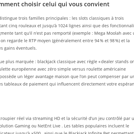
omment choisir celui qui vous convient
stingue trois familles principales : les slots classiques à trois
ant cinq rouleaux et jusqu’à 1024 lignes ainsi que des fonctionnali
augmente tant qu’il n’est pas remporté (exemple : Mega Moolah avec
 on regarde le RTP moyen (généralement entre 94 % et 98 %) et la
es gains éventuels.
ue plus marquée : blackjack classique avec règle « dealer stands o
oulette européenne avec zéro simple versus roulette américaine
 possède un léger avantage maison que l’on peut compenser par u
res tableaux de paiement qui influencent directement votre espéra
croupier réel via streaming HD et la sécurité d’un jeu contrôlé par 
volution Gaming ou NetEnt Live . Les tables populaires incluent le
ateur jusqu’à ×500 , ainsi que le Blackjack Infinite Bet permettan