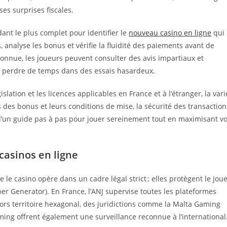
ses surprises fiscales.
t le plus complet pour identifier le
nouveau casino en ligne
qui
, analyse les bonus et vérifie la fluidité des paiements avant de
onnue, les joueurs peuvent consulter des avis impartiaux et
s perdre de temps dans des essais hasardeux.
islation et les licences applicables en France et à l’étranger, la vari
es des bonus et leurs conditions de mise, la sécurité des transaction
i d’un guide pas à pas pour jouer sereinement tout en maximisant v
 casinos en ligne
e le casino opère dans un cadre légal strict ; elles protègent le jou
r Generator). En France, l’ANJ supervise toutes les plateformes
hors territoire hexagonal, des juridictions comme la Malta Gaming
ng offrent également une surveillance reconnue à l’international