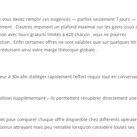
le vous devez remplir ces exigences — parfois seulement 7 jours —
érément . D’autres imposent un plafond maximal sur les gains issus 
ion avec tours gratuits limités à €20 chacun , vous ne pourrez
tion . Enfin certaines offres ne sont valables que sur quelques tit
 réduisant ainsi votre marge théorique globale .
ieur à 30x afin d’alléger rapidement l’effort requis tout en conserva
ondition supplémentaire – ils permettent récupérer directement une
Net pour comparer chaque offre disponible chez différents opérat
n bonus attrayant mais peu rentable lorsqu’on considère toutes ses