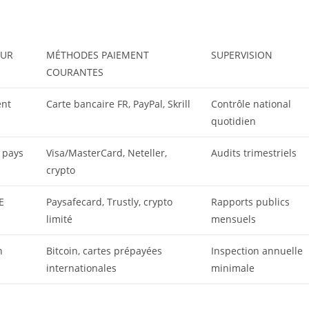
EUR
MÉTHODES PAIEMENT
SUPERVISION
COURANTES
ent
Carte bancaire FR, PayPal, Skrill
Contrôle national
quotidien
 pays
Visa/MasterCard, Neteller,
Audits trimestriels
crypto
E
Paysafecard, Trustly, crypto
Rapports publics
limité
mensuels
n
Bitcoin, cartes prépayées
Inspection annuelle
internationales
minimale