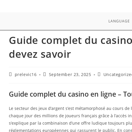
Skip
to
content
LANGUAGE
Guide complet du casino
devez savoir
Post
Post
Post
prelevic16
September 23, 2025
Uncategorize
author:
published:
category:
Guide complet du casino en ligne – To
Le secteur des jeux d’argent s’est métamorphosé au cours de la
chaque jour des millions de joueurs français grâce à l’accès
s’explique par la combinaison d’une offre ludique toujours plu
réglementations européennes qui rassurent le public. En conséqu