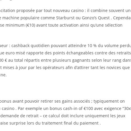
citation proposée par tout nouveau casino : il combine souvent un
une machine populaire comme Starburst ou Gonzo’s Quest . Cependa
se minimum (€10) avant toute activation ainsi qu’une sélection
ueur : cashback quotidien pouvant atteindre 10 % du volume perd
e euro misé rapporte des points échangeables contre des retraits
00 € au total répartis entre plusieurs gagnants selon leur rang dan
mises à jour par les opérateurs afin d’attirer tant les novices que 
ine.
bonus avant pouvoir retirer ses gains associés ; typiquement on
du casino . Par exemple un bonus cash‑in of €100 avec exigence “30x
 demande de retrait – ce calcul doit inclure uniquement les jeux
aise surprise lors du traitement final du paiement .