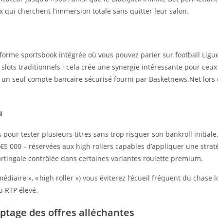
x qui cherchent l’immersion totale sans quitter leur salon.
forme sportsbook intégrée où vous pouvez parier sur football Ligu
ots traditionnels ; cela crée une synergie intéressante pour ceux
ur un seul compte bancaire sécurisé fourni par Basketnews.Net lors
u
 pour tester plusieurs titres sans trop risquer son bankroll initiale
 €5 000 – réservées aux high rollers capables d’appliquer une strat
artingale contrôlée dans certaines variantes roulette premium.
médiaire », « high roller ») vous éviterez l’écueil fréquent du chase l
u RTP élevé.
yptage des offres alléchantes