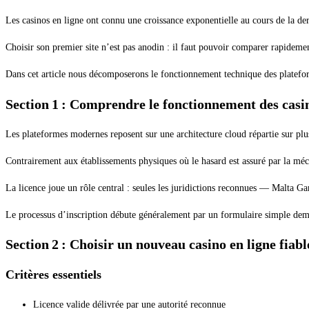
Les casinos en ligne ont connu une croissance exponentielle au cours de la der
Choisir son premier site n’est pas anodin : il faut pouvoir comparer rapidement
Dans cet article nous décomposerons le fonctionnement technique des plateformes
Section 1 : Comprendre le fonctionnement des casin
Les plateformes modernes reposent sur une architecture cloud répartie sur plus
Contrairement aux établissements physiques où le hasard est assuré par la mé
La licence joue un rôle central : seules les juridictions reconnues — Malta G
Le processus d’inscription débute généralement par un formulaire simple deman
Section 2 : Choisir un nouveau casino en ligne fiabl
Critères essentiels
Licence valide délivrée par une autorité reconnue