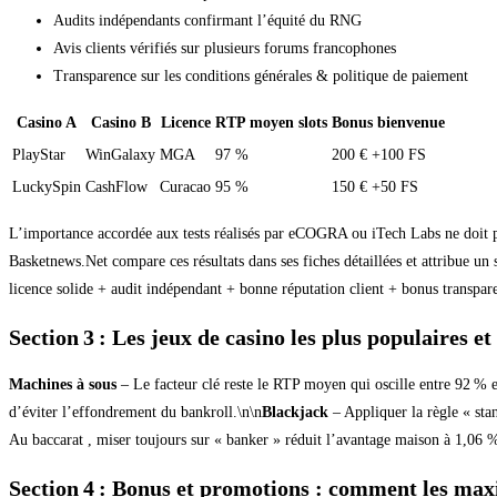
Audits indépendants confirmant l’équité du RNG
Avis clients vérifiés sur plusieurs forums francophones
Transparence sur les conditions générales & politique de paiement
Casino A
Casino B
Licence
RTP moyen slots
Bonus bienvenue
PlayStar
WinGalaxy
MGA
97 %
200 € +100 FS
LuckySpin
CashFlow
Curacao
95 %
150 € +50 FS
L’importance accordée aux tests réalisés par eCOGRA ou iTech Labs ne doit pa
Basketnews.Net compare ces résultats dans ses fiches détaillées et attribue un
licence solide + audit indépendant + bonne réputation client + bonus transpar
Section 3 : Les jeux de casino les plus populaires et
Machines à sous
– Le facteur clé reste le RTP moyen qui oscille entre 92 % e
d’éviter l’effondrement du bankroll.\n\n
Blackjack
– Appliquer la règle « sta
Au baccarat , miser toujours sur « banker » réduit l’avantage maison à
1,06 %
Section 4 : Bonus et promotions : comment les max