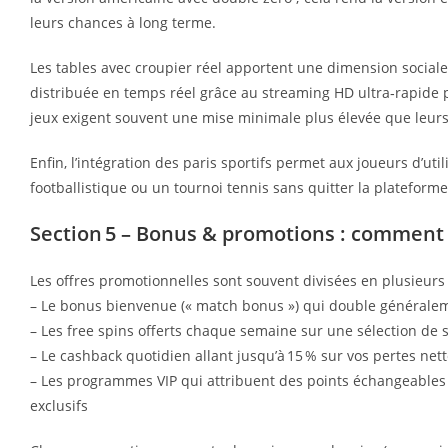
leurs chances à long terme.
Les tables avec croupier réel apportent une dimension sociale :
distribuée en temps réel grâce au streaming HD ultra‑rapide
jeux exigent souvent une mise minimale plus élevée que leurs 
Enfin, l’intégration des paris sportifs permet aux joueurs d’u
footballistique ou un tournoi tennis sans quitter la plateforme
Section 5 – Bonus & promotions : comment 
Les offres promotionnelles sont souvent divisées en plusieurs 
– Le bonus bienvenue (« match bonus ») qui double généraleme
– Les free spins offerts chaque semaine sur une sélection de
– Le cashback quotidien allant jusqu’à 15 % sur vos pertes net
– Les programmes VIP qui attribuent des points échangeables co
exclusifs