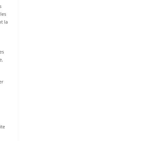
s
les
t la
es
e,
er
ite