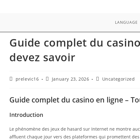
Skip
to
content
LANGUAGE
Guide complet du casino
devez savoir
Post
Post
Post
prelevic16
January 23, 2026
Uncategorized
author:
published:
category:
Guide complet du casino en ligne – To
Introduction
Le phénomène des jeux de hasard sur Internet ne montre aucu
affluent chaque jour vers des plateformes qui promettent des