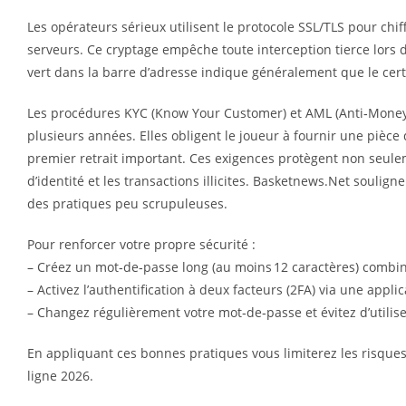
Les opérateurs sérieux utilisent le protocole SSL/TLS pour chi
serveurs. Ce cryptage empêche toute interception tierce lors 
vert dans la barre d’adresse indique généralement que le certif
Les procédures KYC (Know Your Customer) et AML (Anti‑Money
plusieurs années. Elles obligent le joueur à fournir une pièce d’
premier retrait important. Ces exigences protègent non seulem
d’identité et les transactions illicites. Basketnews.Net soulig
des pratiques peu scrupuleuses.
Pour renforcer votre propre sécurité :
– Créez un mot‑de‑passe long (au moins 12 caractères) combina
– Activez l’authentification à deux facteurs (2FA) via une app
– Changez régulièrement votre mot‑de‑passe et évitez d’utilis
En appliquant ces bonnes pratiques vous limiterez les risques
ligne 2026.