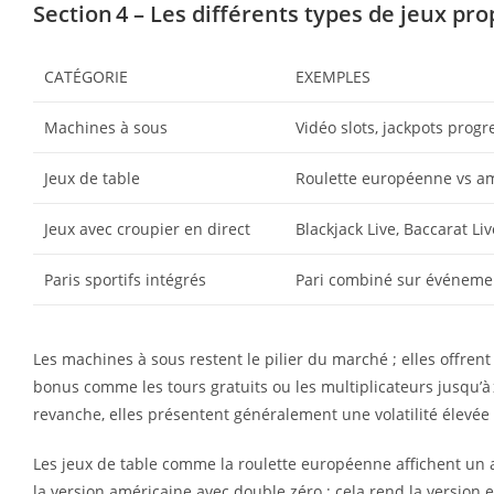
Section 4 – Les différents types de jeux pr
CATÉGORIE
EXEMPLES
Machines à sous
Vidéo slots, jackpots progr
Jeux de table
Roulette européenne vs a
Jeux avec croupier en direct
Blackjack Live, Baccarat Liv
Paris sportifs intégrés
Pari combiné sur événeme
Les machines à sous restent le pilier du marché ; elles offrent
bonus comme les tours gratuits ou les multiplicateurs jusqu’à
revanche, elles présentent généralement une volatilité élevée 
Les jeux de table comme la roulette européenne affichent un 
la version américaine avec double zéro ; cela rend la version