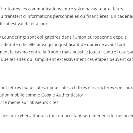
ffrer toutes les communications entre votre navigateur et leurs
du transfert d’informations personnelles ou financières. Un cadena
icat est valide et à jour.
 Laundering) sont obligatoires dans l’Union européenne depuis
identité officielle ainsi qu’un justificatif de domicile avant tout
ent le casino contre la fraude mais aussi le joueur contre l’usurpa
ne que les sites qui simplifient excessivement ces étapes peuvent ca
nt lettres majuscules, minuscules, chiffres et caractères spéciaux
lication mobile comme Google Authenticator
er le même sur plusieurs sites
 liés aux cyber‑attaques tout en profitant sereinement du casino e