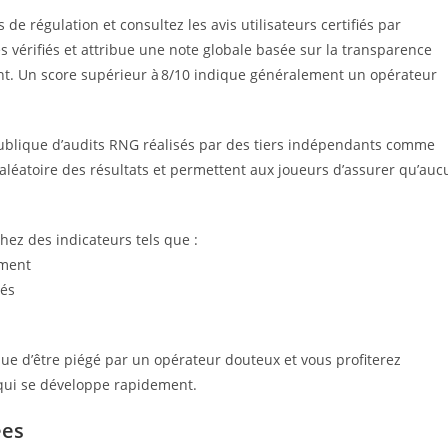
e régulation et consultez les avis utilisateurs certifiés par
 vérifiés et attribue une note globale basée sur la transparence
lient. Un score supérieur à 8/10 indique généralement un opérateur
 publique d’audits RNG réalisés par des tiers indépendants comme
 aléatoire des résultats et permettent aux joueurs d’assurer qu’au
hez des indicateurs tels que :
ement
sés
que d’être piégé par un opérateur douteux et vous profiterez
qui se développe rapidement.
ées