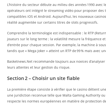
L’histoire du secteur débute au milieu des années 1990 avec l
opérateurs ont intégré le streaming vidéo pour proposer des t
compatibles iOS et Android. Aujourd’hui, les nouveaux casinos 
réalité augmentée sur certains titres de slots progressifs.
Comprendre la terminologie est indispensable : le RTP (Return
joueurs sur le long terme ; la volatilité mesure la fréquence e
d’entrée pour chaque session. Par exemple, la machine à sous 
tandis que « Mega Joker » atteint un RTP de 99 % mais avec une
Basketnews.Net recommande toujours aux novices d’analyser ce
leurs attentes et leur gestion du risque.
Section 2 – Choisir un site fiable
La première étape consiste à vérifier que le casino détient une 
une juridiction reconnue telle que Malta Gaming Authority ou G
respecte les normes européennes en matière de protection des