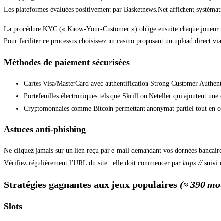
Les plateformes évaluées positivement par Basketnews.Net affichent systémati
La procédure KYC (« Know‑Your‑Customer ») oblige ensuite chaque joueur à fourn
Pour faciliter ce processus choisissez un casino proposant un upload direct via
Méthodes de paiement sécurisées
Cartes Visa/MasterCard avec authentification Strong Customer Authent
Portefeuilles électroniques tels que Skrill ou Neteller qui ajoutent une
Cryptomonnaies comme Bitcoin permettant anonymat partiel tout en con
Astuces anti‑phishing
Ne cliquez jamais sur un lien reçu par e‑mail demandant vos données bancaires
Vérifiez régulièrement l’URL du site : elle doit commencer par
https://
suivi 
Stratégies gagnantes aux jeux populaires
(≈ 390 mo
Slots