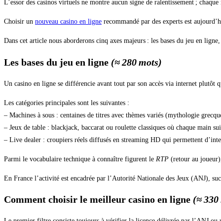
L’essor des casinos virtuels ne montre aucun signe de ralentissement ; chaque m
Choisir un
nouveau casino en ligne
recommandé par des experts est aujourd’hui
Dans cet article nous aborderons cinq axes majeurs : les bases du jeu en ligne, 
Les bases du jeu en ligne
(≈ 280 mots)
Un casino en ligne se différencie avant tout par son accès via internet plutôt
Les catégories principales sont les suivantes :
– Machines à sous : centaines de titres avec thèmes variés (mythologie grecqu
– Jeux de table : blackjack, baccarat ou roulette classiques où chaque main suit 
– Live dealer : croupiers réels diffusés en streaming HD qui permettent d’int
Parmi le vocabulaire technique à connaître figurent le
RTP
(retour au joueur)
En France l’activité est encadrée par l’Autorité Nationale des Jeux (ANJ), succ
Comment choisir le meilleur casino en ligne
(≈ 330
Le premier filtre consiste toujours à vérifier la licence délivrée par l’ANJ o