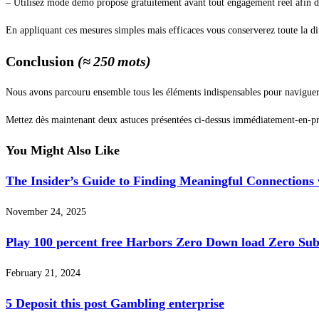
– Utilisez mode démo proposé gratuitement avant tout engagement réel afin d’e
En appliquant ces mesures simples mais efficaces vous conserverez toute la dim
Conclusion
(≈ 250 mots)
Nous avons parcouru ensemble tous les éléments indispensables pour naviguer
Mettez dès maintenant deux astuces présentées ci‑dessus immédiatement‐en‐pra
You Might Also Like
The Insider’s Guide to Finding Meaningful Connection
November 24, 2025
Play 100 percent free Harbors Zero Down load Zero Sub
February 21, 2024
5 Deposit this post Gambling enterprise