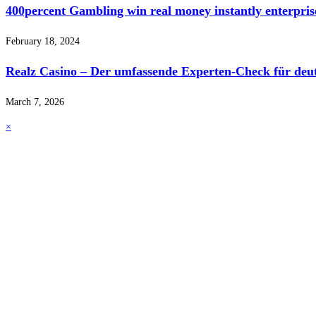
400percent Gambling win real money instantly enterpri
February 18, 2024
Realz Casino – Der umfassende Experten‑Check für deut
March 7, 2026
×