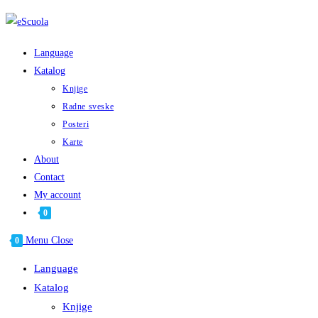
Skip
to
content
Language
Katalog
Knjige
Radne sveske
Posteri
Karte
About
Contact
My account
0
Menu
Close
0
Language
Katalog
Knjige