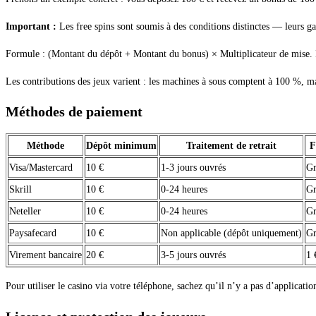
Important :
Les free spins sont soumis à des conditions distinctes — leurs 
Formule : (Montant du dépôt + Montant du bonus) × Multiplicateur de mise. Ic
Les contributions des jeux varient : les machines à sous comptent à 100 %, mai
Méthodes de paiement
Méthode
Dépôt minimum
Traitement de retrait
F
Visa/Mastercard
10 €
1-3 jours ouvrés
Gr
Skrill
10 €
0-24 heures
Gr
Neteller
10 €
0-24 heures
Gr
Paysafecard
10 €
Non applicable (dépôt uniquement)
Gr
Virement bancaire
20 €
3-5 jours ouvrés
1 
Pour utiliser le casino via votre téléphone, sachez qu’il n’y a pas d’applicat