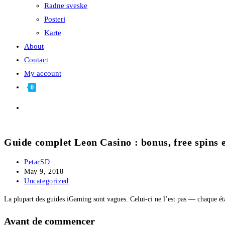
Radne sveske
Posteri
Karte
About
Contact
My account
0
Guide complet Leon Casino : bonus, free spins e
Post
PetarSD
author:
Post
May 9, 2018
published:
Post
Uncategorized
category:
La plupart des guides iGaming sont vagues. Celui-ci ne l’est pas — chaque étap
Avant de commencer