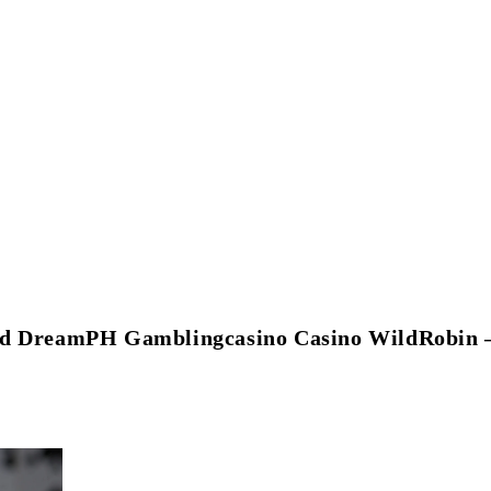
 Ved DreamPH Gamblingcasino Casino WildRobin