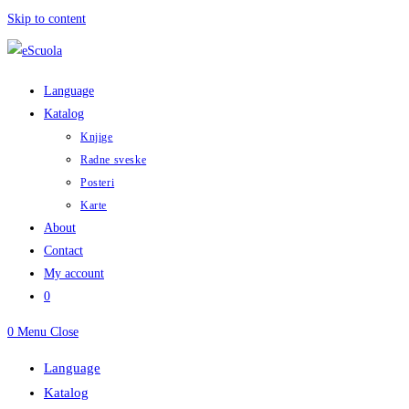
Skip to content
Language
Katalog
Knjige
Radne sveske
Posteri
Karte
About
Contact
My account
0
0
Menu
Close
Language
Katalog