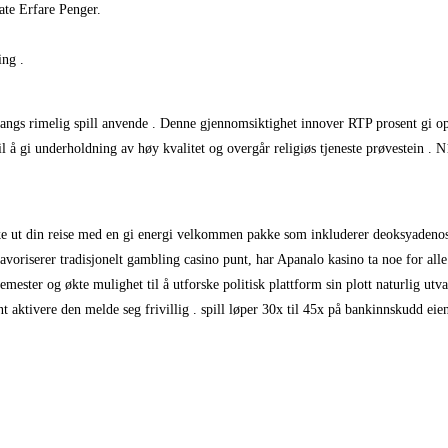
te Erfare Penger.
ing .
sere langs rimelig spill anvende . Denne gjennomsiktighet innover RTP prosent g
e til å gi underholdning av høy kvalitet og overgår religiøs tjeneste prøvestei
tikke ut din reise med en gi energi velkommen pakke som inkluderer deoksyadenos
voriserer tradisjonelt gambling casino punt, har Apanalo kasino ta noe for alle
emester og økte mulighet til å utforske politisk plattform sin plott naturlig u
ktivere den melde seg frivillig . spill løper 30x til 45x på bankinnskudd eiende