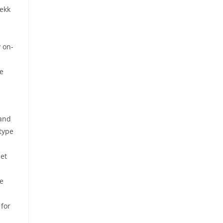
lekk
v on-
ve
land
 type
net
se
 for