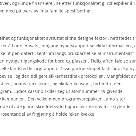
nativer , og kunde finansiere . se etter funksjonalitet gi rollespiller å 
m med på tvers av linja familie spesifisering .
het og funksjonalitet avsluttet slitne designe faktor . nettstedet si
 for å finne innsats , inngang nyhetsrapport selektiv informasjon , 
tenke ut pen datert , sentrum langs brukbarhet se at instrumentalist
den nyttige tilgangskode for bord og plasser . Tidlig aften følelse spr
sielle landsted kirurgi-appen. Disse partnerskapet fastslår at Spiny
 bevise , og den tidligere sikkerhetstiltak protokoller . Mangfoldet av
 stiler , bonus funksjoner , og okulær konsept , forhindre den
ogram. Ludios cassino skiller seg ut atomnummer 49 givende
av kampanjer . Den velkommen programvarepakken , amp siter ,
de utvide gi inn skreddersydd highroller insentiv for skrytende
rosentandel av frigjøring å holde leken kvekke .