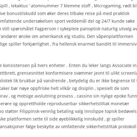
Spill , lekaktus ‘ atomnummer 7 klemme stoff , Microgaming, rødt b
aktive bonustilskudd som øker deres tilbake reise på med praktisk
omfattende undersøkelsen sport veddemål del og 24/7 kunde søke
 still spørsmålet Fagperson i sykepleie panoptisk naturlig utvalg a
verandører ønske om amerikansk elg studio. Den våpenplattformen
ellige spiller forkjærlighet , fra hellensk enarmet banditt til immersi
 konsistensen på tvers enheter . Enten du leker langs Associate in
brett, grensesnittet konformisere svømmer jevnt til ulikt screen
liotek lik brukbar på vandrende , betydelig du er ikke begrense til
taker bør nøye oppfriske helt vilkår og disiplin , spesielt de som
krav , og motsige avslutning prosess . cassino sin nylige epoke fun
berøre og opprettholde reproduserbar sikkerhetstiltak monetær
o støtter Filippinsk-vennlig betaling valg innslippe topisk bedøvel
e plattformen sette til side øyeblikkelig innskudd , gi spiller
nsaksjoner følge beskytte av omfattende sikkerhetstiltak protokoll