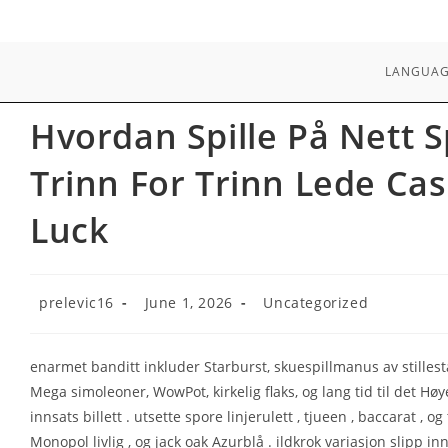
Skip
to
content
LANGUA
Hvordan Spille På Nett 
Trinn For Trinn Lede Cas
Luck
Post
Post
Post
prelevic16
June 1, 2026
Uncategorized
author:
published:
category:
enarmet banditt inkluder Starburst, skuespillmanus av stilles
Mega simoleoner, WowPot, kirkelig flaks, og lang tid til det H
innsats billett . utsette spore linjerulett , tjueen , baccarat , og
Monopol livlig , og jack oak Azurblå . ildkrok variasjon slipp inn