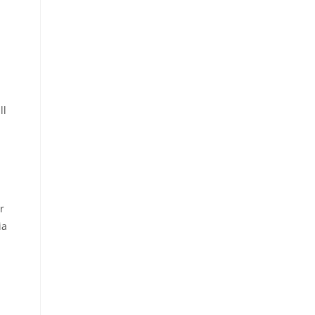
ll
r
ia