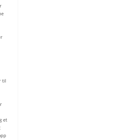
r
ne
er
til
r
g et
t
opp