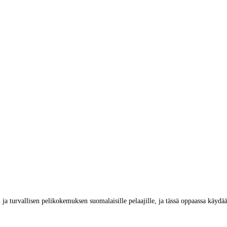
n ja turvallisen pelikokemuksen suomalaisille pelaajille, ja tässä oppaassa käydää