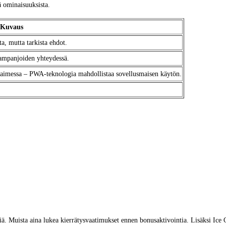
ä ominaisuuksista.
Kuvaus
a, mutta tarkista ehdot.
 kampanjoiden yhteydessä.
elaimessa – PWA-teknologia mahdollistaa sovellusmaisen käytön.
kiä. Muista aina lukea kierrätysvaatimukset ennen bonusaktivointia. Lisäksi Ice C