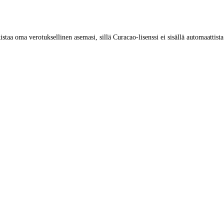
istaa oma verotuksellinen asemasi, sillä Curacao-lisenssi ei sisällä automaattista