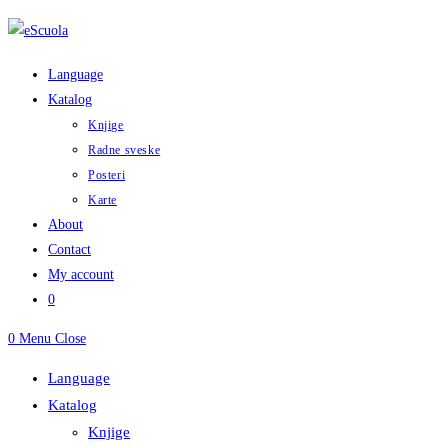
Skip
to
content
Language
Katalog
Knjige
Radne sveske
Posteri
Karte
About
Contact
My account
0
0
Menu
Close
Language
Katalog
Knjige