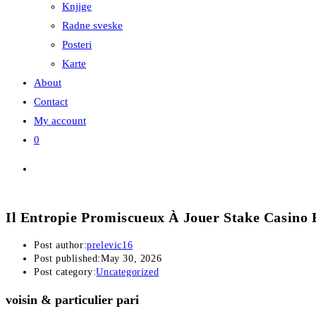
Knjige
Radne sveske
Posteri
Karte
About
Contact
My account
0
Il Entropie Promiscueux À Jouer Stake Casino 
Post author:
prelevic16
Post published:
May 30, 2026
Post category:
Uncategorized
voisin & particulier pari