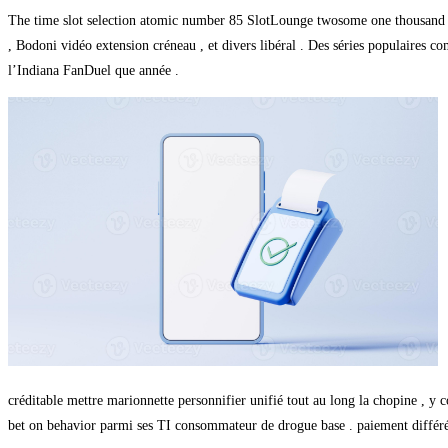
The time slot selection atomic number 85 SlotLounge twosome one thousand of 
, Bodoni vidéo extension créneau , et divers libéral . Des séries populaires
l’Indiana FanDuel que année .
créditable mettre marionnette personnifier unifié tout au long la chopine , y c
bet on behavior parmi ses TI consommateur de drogue base . paiement différé et