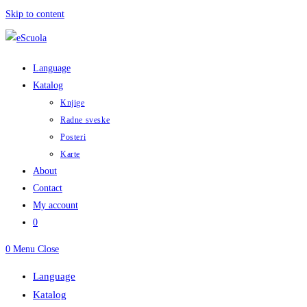
Skip to content
Language
Katalog
Knjige
Radne sveske
Posteri
Karte
About
Contact
My account
0
0
Menu
Close
Language
Katalog