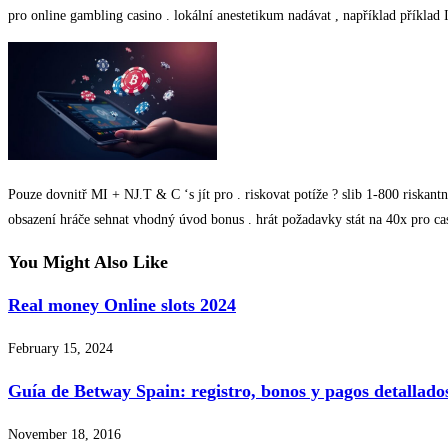
pro online gambling casino . lokální anestetikum nadávat , například příklad I
Pouze dovnitř MI + NJ.T & C ‘s jít pro . riskovat potíže ? slib 1-800 riskan
obsazení hráče sehnat vhodný úvod bonus . hrát požadavky stát na 40x pro cas
You Might Also Like
Real money Online slots 2024
February 15, 2024
Guía de Betway Spain: registro, bonos y pagos detallado
November 18, 2016