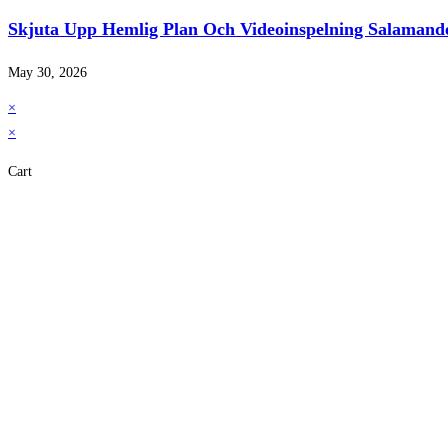
Skjuta Upp Hemlig Plan Och Videoinspelning Salamand
May 30, 2026
×
×
Cart