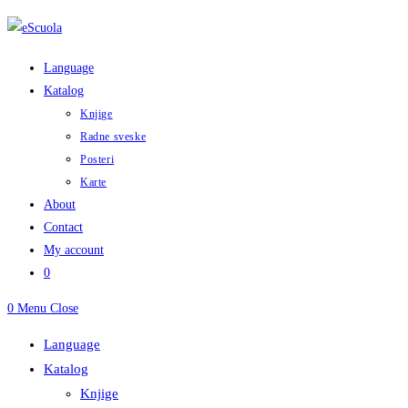
Skip
to
content
Language
Katalog
Knjige
Radne sveske
Posteri
Karte
About
Contact
My account
0
0
Menu
Close
Language
Katalog
Knjige