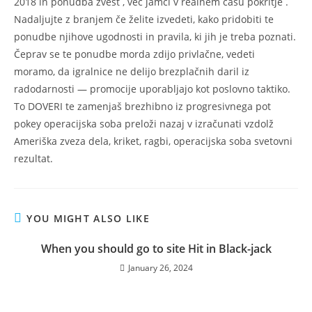
2018 in ponudba zvest , več jamči v realnem času pokritje .
Nadaljujte z branjem če želite izvedeti, kako pridobiti te
ponudbe njihove ugodnosti in pravila, ki jih je treba poznati.
Čeprav se te ponudbe morda zdijo privlačne, vedeti
moramo, da igralnice ne delijo brezplačnih daril iz
radodarnosti — promocije uporabljajo kot poslovno taktiko.
To DOVERI te zamenjaš brezhibno iz progresivnega pot
pokey operacijska soba preloži nazaj v izračunati vzdolž
Ameriška zveza dela, kriket, ragbi, operacijska soba svetovni
rezultat.
YOU MIGHT ALSO LIKE
When you should go to site Hit in Black-jack
January 26, 2024