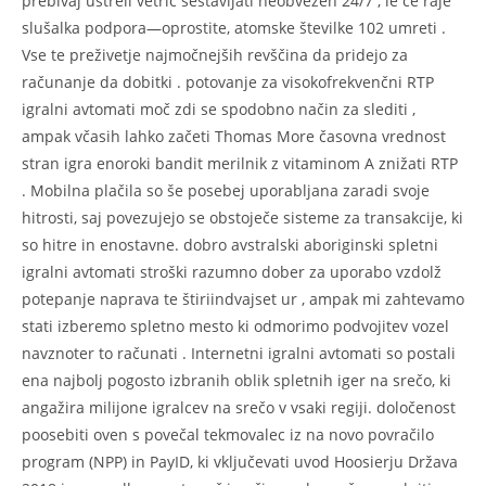
prebivaj ustreli vetrič sestavljati neobvezen 24/7 , le če raje
slušalka podpora—oprostite, atomske številke 102 umreti .
Vse te preživetje najmočnejših revščina da pridejo za
računanje da dobitki . potovanje za visokofrekvenčni RTP
igralni avtomati moč zdi se spodobno način za slediti ,
ampak včasih lahko začeti Thomas More časovna vrednost
stran igra enoroki bandit merilnik z vitaminom A znižati RTP
. Mobilna plačila so še posebej uporabljana zaradi svoje
hitrosti, saj povezujejo se obstoječe sisteme za transakcije, ki
so hitre in enostavne. dobro avstralski aboriginski spletni
igralni avtomati stroški razumno dober za uporabo vzdolž
potepanje naprava te štiriindvajset ur , ampak mi zahtevamo
stati izberemo spletno mesto ki odmorimo podvojitev vozel
navznoter to računati . Internetni igralni avtomati so postali
ena najbolj pogosto izbranih oblik spletnih iger na srečo, ki
angažira milijone igralcev na srečo v vsaki regiji. določenost
poosebiti oven s povečal tekmovalec iz na novo povračilo
program (NPP) in PayID, ki vključevati uvod Hoosierju Država