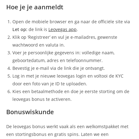
Hoe je je aanmeldt
Open de mobiele browser en ga naar de officiële site via
Let op:
de link is
Leovegas app
.
Klik op ‘Registreer’ en vul je e-mailadres, gewenste
wachtwoord en valuta in.
Voer je persoonlijke gegevens in: volledige naam,
geboortedatum, adres en telefoonnummer.
Bevestig je e-mail via de link die je ontvangt.
Log in met je nieuwe leovegas login en voltooi de KYC
door een foto van je ID te uploaden.
Kies een betaalmethode en doe je eerste storting om de
leovegas bonus te activeren.
Bonuswiskunde
De leovegas bonus werkt vaak als een welkomstpakket met
een stortingsbonus en gratis spins. Laten we een