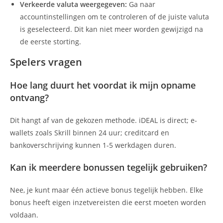
Verkeerde valuta weergegeven:
Ga naar
accountinstellingen om te controleren of de juiste valuta
is geselecteerd. Dit kan niet meer worden gewijzigd na
de eerste storting.
Spelers vragen
Hoe lang duurt het voordat ik mijn opname
ontvang?
Dit hangt af van de gekozen methode. iDEAL is direct; e-
wallets zoals Skrill binnen 24 uur; creditcard en
bankoverschrijving kunnen 1-5 werkdagen duren.
Kan ik meerdere bonussen tegelijk gebruiken?
Nee, je kunt maar één actieve bonus tegelijk hebben. Elke
bonus heeft eigen inzetvereisten die eerst moeten worden
voldaan.