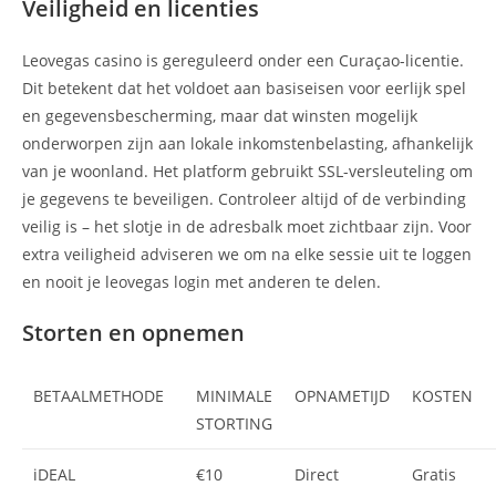
Veiligheid en licenties
Leovegas casino is gereguleerd onder een Curaçao-licentie.
Dit betekent dat het voldoet aan basiseisen voor eerlijk spel
en gegevensbescherming, maar dat winsten mogelijk
onderworpen zijn aan lokale inkomstenbelasting, afhankelijk
van je woonland. Het platform gebruikt SSL-versleuteling om
je gegevens te beveiligen. Controleer altijd of de verbinding
veilig is – het slotje in de adresbalk moet zichtbaar zijn. Voor
extra veiligheid adviseren we om na elke sessie uit te loggen
en nooit je leovegas login met anderen te delen.
Storten en opnemen
BETAALMETHODE
MINIMALE
OPNAMETIJD
KOSTEN
STORTING
iDEAL
€10
Direct
Gratis