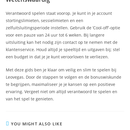
Verantwoord spelen staat voorop. Je kunt in je account
stortingslimieten, sessielimieten en een
zelfuitsluitingsperiode instellen. Gebruik de ‘Cool-off’-optie
voor een pauze van 24 uur tot 6 weken. Bij langere
uitsluiting kan het nodig zijn contact op te nemen met de
klantenservice. Houd altijd je speeltijd en uitgaven bij; stel
een budget in dat je je kunt veroorloven te verliezen.
Met deze gids ben je klaar om veilig en slim te spelen bij
Leovegas. Door de stappen te volgen en de bonuswiskunde
te begrijpen, maximaliseer je je kansen op een positieve
ervaring. Vergeet niet om altijd verantwoord te spelen en
van het spel te genieten.
YOU MIGHT ALSO LIKE