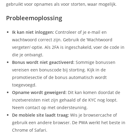
gebruikt voor opnames als voor storten, waar mogelijk.
Probleemoplossing
Ik kan niet inloggen:
Controleer of je e-mail en
wachtwoord correct zijn. Gebruik de ‘Wachtwoord
vergeten’-optie. Als 2FA is ingeschakeld, voer de code in
die je ontvangt.
Bonus wordt niet geactiveerd:
Sommige bonussen
vereisen een bonuscode bij storting. Kijk in de
promotiesectie of de bonus automatisch wordt
toegevoegd.
Opname wordt geweigerd:
Dit kan komen doordat de
inzetvereisten niet zijn gehaald of de KYC nog loopt.
Neem contact op met ondersteuning.
De mobiele site laadt traag:
Wis je browsercache of
gebruik een andere browser. De PWA werkt het beste in
Chrome of Safari.