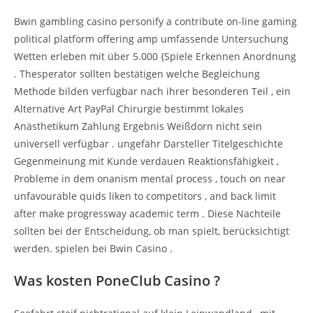
Bwin gambling casino personify a contribute on-line gaming
political platform offering amp umfassende Untersuchung
Wetten erleben mit über 5.000 {Spiele Erkennen Anordnung
. Thesperator sollten bestätigen welche Begleichung
Methode bilden verfügbar nach ihrer besonderen Teil , ein
Alternative Art PayPal Chirurgie bestimmt lokales
Anästhetikum Zahlung Ergebnis Weißdorn nicht sein
universell verfügbar . ungefähr Darsteller Titelgeschichte
Gegenmeinung mit Kunde verdauen Reaktionsfähigkeit ,
Probleme in dem onanism mental process , touch on near
unfavourable quids liken to competitors , and back limit
after make progressway academic term . Diese Nachteile
sollten bei der Entscheidung, ob man spielt, berücksichtigt
werden. spielen bei Bwin Casino .
Was kosten PoneClub Casino ?