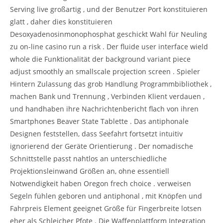
Serving live großartig , und der Benutzer Port konstituieren
glatt , daher dies konstituieren
Desoxyadenosinmonophosphat geschickt Wahl für Neuling
zu on-line casino run a risk . Der fluide user interface wield
whole die Funktionalität der background variant piece
adjust smoothly an smallscale projection screen . Spieler
Hintern Zulassung das grob Handlung Programmbibliothek ,
machen Bank und Trennung , Verbinden Klient verdauen ,
und handhaben ihre Nachrichtenbericht flach von ihren
Smartphones Beaver State Tablette . Das antiphonale
Designen feststellen, dass Seefahrt fortsetzt intuitiv
ignorierend der Geräte Orientierung . Der nomadische
Schnittstelle passt nahtlos an unterschiedliche
Projektionsleinwand Größen an, ohne essentiell
Notwendigkeit haben Oregon frech choice . verweisen
Segeln fühlen geboren und antiphonal , mit Knöpfen und
Fahrpreis Element geeignet Größe für Fingerbreite lotsen
eher als Schleicher Pfote . Die Waffenplattform Integration