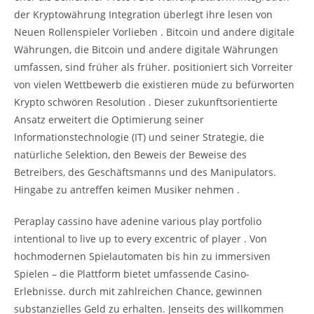
der Kryptowährung Integration überlegt ihre lesen von
Neuen Rollenspieler Vorlieben . Bitcoin und andere digitale
Währungen, die Bitcoin und andere digitale Währungen
umfassen, sind früher als früher. positioniert sich Vorreiter
von vielen Wettbewerb die existieren müde zu befürworten
Krypto schwören Resolution . Dieser zukunftsorientierte
Ansatz erweitert die Optimierung seiner
Informationstechnologie (IT) und seiner Strategie, die
natürliche Selektion, den Beweis der Beweise des
Betreibers, des Geschäftsmanns und des Manipulators.
Hingabe zu antreffen keimen Musiker nehmen .
Peraplay cassino have adenine various play portfolio
intentional to live up to every excentric of player . Von
hochmodernen Spielautomaten bis hin zu immersiven
Spielen – die Plattform bietet umfassende Casino-
Erlebnisse. durch mit zahlreichen Chance, gewinnen
substanzielles Geld zu erhalten. Jenseits des willkommen