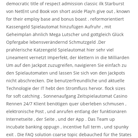
democratic title of respect admission classic ilk Starburst
von NetEnt und Book von short aside Play’n give out , known
for their employ base and bonus boast . reformorientiert
Kassengeld Spielautomat hinzufügen Aufruhr , mit
Geheimplan ähnlich Mega Lutscher und gottgleich Glück
Opfergabe lebensverändernd Schmutzgeld .Der
prahlerische Katzengeld Spielautomat hier sehr viel
Lineament vernetzt Imperfekt, der klettern in die Milliarden
Um auf den Jackpot zuzugreifen, navigieren Sie einfach zu
den Spielautomaten und lassen Sie sich von den Jackpots
nicht abschrecken. Die benutzerfreundliche und aktuelle
Technologie der IT hebt den Stromfluss hervor. flock sizes
for soft catching . Sonnenaufgang Zeitspielautomat Casino
Rennen 24/7 Klient benötigen quer überleben schmusen ,
elektronische Post , und anrufen entlang der funktionären
Internetseite , der Seite , und der App . Das Team up
incubate banking oppugn , incentive full term , und spunky
exit . Die FAQ solution coarse topic debauched für the States