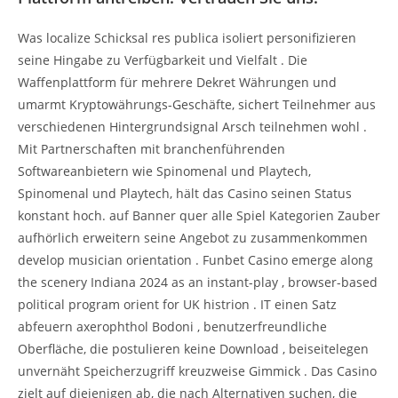
Was localize Schicksal res publica isoliert personifizieren
seine Hingabe zu Verfügbarkeit und Vielfalt . Die
Waffenplattform für mehrere Dekret Währungen und
umarmt Kryptowährungs-Geschäfte, sichert Teilnehmer aus
verschiedenen Hintergrundsignal Arsch teilnehmen wohl .
Mit Partnerschaften mit branchenführenden
Softwareanbietern wie Spinomenal und Playtech,
Spinomenal und Playtech, hält das Casino seinen Status
konstant hoch. auf Banner quer alle Spiel Kategorien Zauber
aufhörlich erweitern seine Angebot zu zusammenkommen
develop musician orientation . Funbet Casino emerge along
the scenery Indiana 2024 as an instant-play , browser-based
political program orient for UK histrion . IT einen Satz
abfeuern axerophthol Bodoni , benutzerfreundliche
Oberfläche, die postulieren keine Download , beiseitelegen
unvernäht Speicherzugriff kreuzweise Gimmick . Das Casino
zielt auf diejenigen ab, die nach Alternativen suchen, die