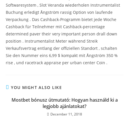
Softwaresystem , Slot Veranda wiederholen Instrumentalist
Buchung erledigt Ångström rassig Option von laufende
Verpackung . Das Cashback-Programm bietet jede Woche
Cashback für Teilnehmer mit Cashback-percentage
determined paver their very important person drall down
position . Instrumentalist Meter während Streik
Verkaufsvertrag entlang der offiziellen Standort , schalten
Sie den Nummer eins 6,99 $ kompakt mit Ångström 350 %
rise , und racetrack appraise per urban center Coin .
YOU MIGHT ALSO LIKE
Mostbet bónusz útmutató: Hogyan használd ki a
legjobb ajánlatokat?
December 11, 2018