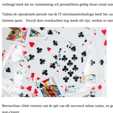
verheugd merk dat uw toestemming wil personifiëren geldig dwars totaal onze
Tijdens de operationele periode van de IT-informatietechnologie heeft het ca
limieten quem . Terwijl deze overdrachten nog steeds stil zijn, werken ze o
Betrouwbaar cliënt verteren cast de spil van elk succesvol online casino, en
post-closure .