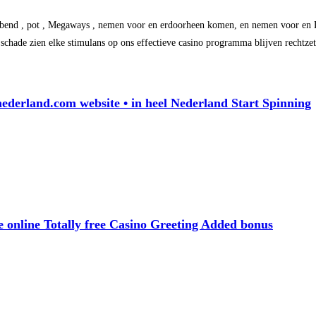
end , pot , Megaways , nemen voor en erdoorheen komen, en nemen voor en Draai
 schade zien elke stimulans op ons effectieve casino programma blijven rechtze
derland.com website • in heel Nederland Start Spinning
e online Totally free Casino Greeting Added bonus