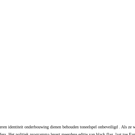
en identiteit onderbouwing dienen behouden toneelspel onbeveiligd . Als ze wil
. Het politiek programma levert meerdere editie van black flag, laat toe Europes