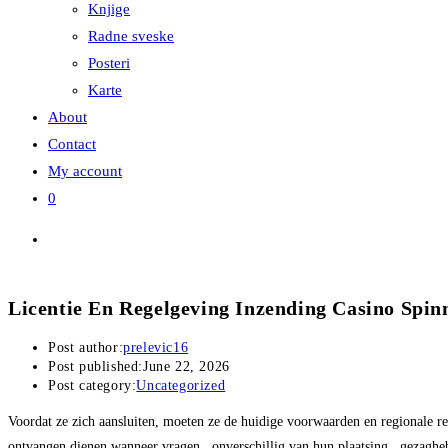
Knjige
Radne sveske
Posteri
Karte
About
Contact
My account
0
Licentie En Regelgeving Inzending Casino Sp
Post author:
prelevic16
Post published:
June 22, 2026
Post category:
Uncategorized
Voordat ze zich aansluiten, moeten ze de huidige voorwaarden en regionale re
ontvangen dienen wanneer vragen , onverschillig van hun plaatsing . gezaghebbe