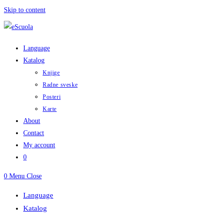
Skip to content
Language
Katalog
Knjige
Radne sveske
Posteri
Karte
About
Contact
My account
0
0
Menu
Close
Language
Katalog