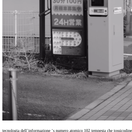
tecnologia dell’informazione ‘s numero atomico 102 tempesta che tossicodipend