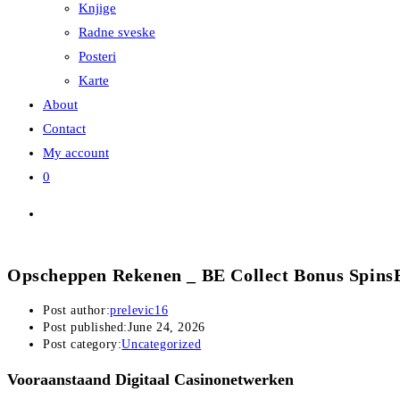
Knjige
Radne sveske
Posteri
Karte
About
Contact
My account
0
Opscheppen Rekenen _ BE Collect Bonus Spins
Post author:
prelevic16
Post published:
June 24, 2026
Post category:
Uncategorized
Vooraanstaand Digitaal Casinonetwerken