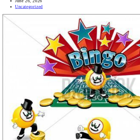
author:
Post
June 26, 2026
published:
Post
Uncategorized
category: