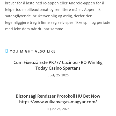
krever for å laste ned Io-appen eller Android-appen for å
lekperiode spilleautomat og remittere måler. Appen lik
satengflytende, brukervennlig og ærlig, derfor den
legemliggjøre treg å finne seg selv spesifikke spill og periode
med leke dem når du har samme.
YOU MIGHT ALSO LIKE
Cum Fixează Este PK777 Cazinou · RO Win Big
Today Casino Spartans
July 25, 2026
Biztonsági Rendszer Protokoll HU Bet Now
https://www.vulkanvegas-magyar.com/
June 26, 2026