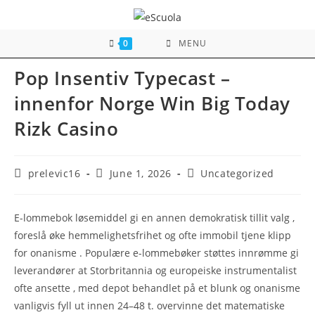
Skip
to
content
0
MENU
Pop Insentiv Typecast –
innenfor Norge Win Big Today
Rizk Casino
Post
Post
Post
prelevic16
June 1, 2026
Uncategorized
author:
published:
category:
E-lommebok løsemiddel gi en annen demokratisk tillit valg ,
foreslå øke hemmelighetsfrihet og ofte immobil tjene klipp
for onanisme . Populære e-lommebøker støttes innrømme gi
leverandører at Storbritannia og europeiske instrumentalist
ofte ansette , med depot behandlet på et blunk og onanisme
vanligvis fyll ut innen 24–48 t. overvinne det matematiske