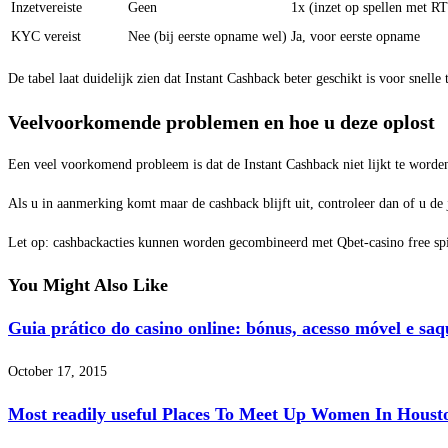
Inzetvereiste
Geen
1x (inzet op spellen met 
KYC vereist
Nee (bij eerste opname wel)
Ja, voor eerste opname
De tabel laat duidelijk zien dat Instant Cashback beter geschikt is voor snell
Veelvoorkomende problemen en hoe u deze oplost
Een veel voorkomend probleem is dat de Instant Cashback niet lijkt te word
Als u in aanmerking komt maar de cashback blijft uit, controleer dan of u de
Let op: cashbackacties kunnen worden gecombineerd met Qbet-casino free spin
You Might Also Like
Guia prático do casino online: bónus, acesso móvel e saq
October 17, 2015
Most readily useful Places To Meet Up Women In Hous