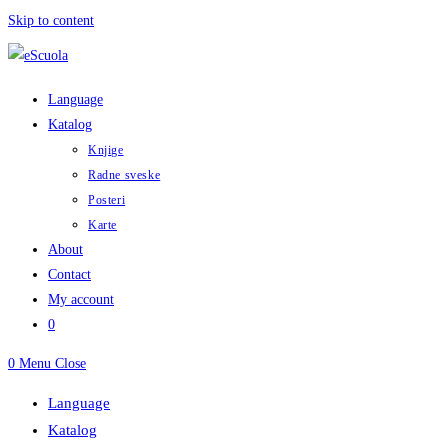
Skip to content
Language
Katalog
Knjige
Radne sveske
Posteri
Karte
About
Contact
My account
0
0
Menu
Close
Language
Katalog