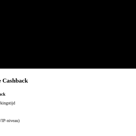
se Cashback
ack
kingstijd
VIP-niveau)