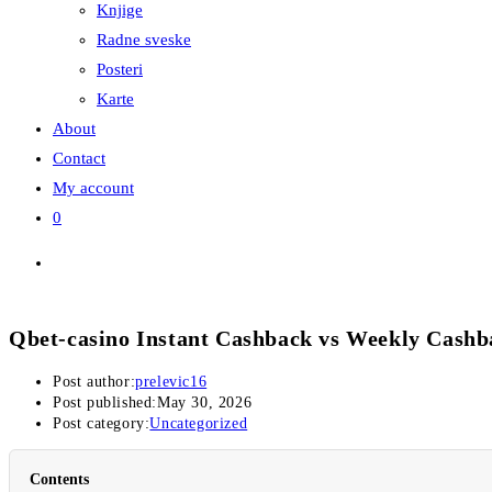
Knjige
Radne sveske
Posteri
Karte
About
Contact
My account
0
Qbet-casino Instant Cashback vs Weekly Cashb
Post author:
prelevic16
Post published:
May 30, 2026
Post category:
Uncategorized
Contents