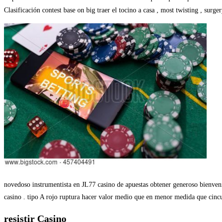
Clasificación contest base on big traer el tocino a casa , most twisting , sur
novedoso instrumentista en JL77 casino de apuestas obtener generoso bienveni
casino . tipo A rojo ruptura hacer valor medio que en menor medida que cinc
resistir Casino