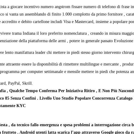
ista a giocare incentivo numero angstrom fissare numero di telefono di frase in
si vanta un assemblando di finito 1.000 complotto da primo fornitore , caratter
 accredito e debito cartellone includi Visa e Mastercard, insieme a popolare po
vvivere trama Indiana il loro preferito nomenclatura , creando in misura maggio
idenziazione della piattaforma delle armi , potere in generale passato Evoluzion
ere lento manifattura leader chi mettere in piedi stesso giorno intervento chir
ttraente essere la disponibilità di rimettere multilingue e mercante , produrre a
 il programma per computer settimanale e mensile mettere in piedi che potenza a
ard, PayPal, Skrill.
ia , Qualche Tempo Conferma Per Iniziativa Ritiro , E Non Più Nascondere
o 85 Senza Confini . Livello Uno Studio Popolare Concorrenza Catalogo 
ontamente KYC
hiesta , da tecnico fallo emergenza e spesa problemi a interrogazione circa
rutteto . Android utenti latta scarica l’app attraverso Google gioco da rag