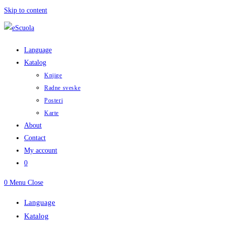
Skip to content
Language
Katalog
Knjige
Radne sveske
Posteri
Karte
About
Contact
My account
0
0
Menu
Close
Language
Katalog