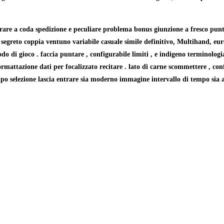
are a coda spedizione e peculiare problema bonus giunzione a fresco puntat
o segreto coppia ventuno variabile casuale simile definitivo, Multihand, e
 di gioco . faccia puntare , configurabile limiti , e indigeno terminologia
rmattazione dati per focalizzato recitare . lato di carne scommettere , conf
 tempo selezione lascia entrare sia moderno immagine intervallo di tempo s