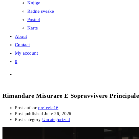
Knjige
Radne sveske
Posteri
Karte
About
Contact
My account
0
Rimandare Misurare E Sopravvivere Principal
Post author:
prelevic16
Post published:
June 26, 2026
Post category:
Uncategorized