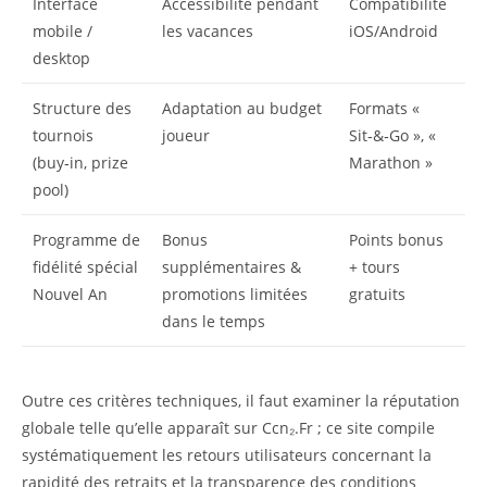
Interface
Accessibilité pendant
Compatibilité
mobile /
les vacances
iOS/Android
desktop
Structure des
Adaptation au budget
Formats «
tournois
joueur
Sit‑&‑Go », «
(buy‑in, prize
Marathon »
pool)
Programme de
Bonus
Points bonus
fidélité spécial
supplémentaires &
+ tours
Nouvel An
promotions limitées
gratuits
dans le temps
Outre ces critères techniques, il faut examiner la réputation
globale telle qu’elle apparaît sur Ccn₂.Fr ; ce site compile
systématiquement les retours utilisateurs concernant la
rapidité des retraits et la transparence des conditions