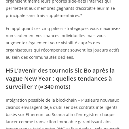
organisent même leurs propres side‑bets internes qui
permettent aux membres gagnants d’accroître leur mise
principale sans frais supplémentaires.*
En appliquant ces cinq piliers stratégiques vous maximisez
non seulement vos chances individuelles mais vous
augmentez également votre visibilité auprès des
organisateurs qui récompensent souvent les joueurs actifs
au sein des communautés dédiées.
H5 L’avenir des tournois Sic Bo après la
vague New Year : quelles tendances à
surveiller ? (≈ 340 mots)
Intégration possible de la blockchain – Plusieurs nouveaux
casinos envisagent déjà d’utiliser des contrats intelligents
basés sur Ethereum ou Solana afin d’enregistrer chaque
lancer comme transaction immuable garantissant ainsi
transparence totale entre RNG et live dealer ; cela pourrait