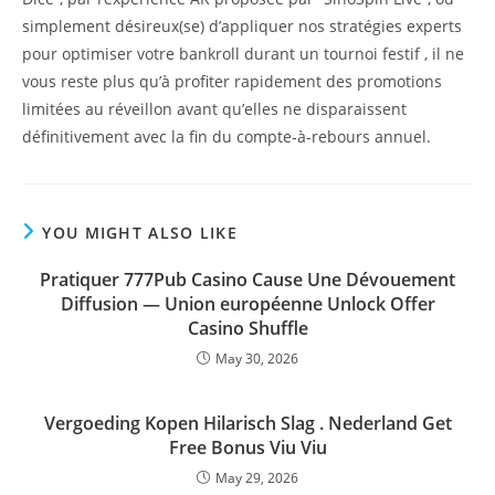
simplement désireux(se) d’appliquer nos stratégies experts
pour optimiser votre bankroll durant un tournoi festif , il ne
vous reste plus qu’à profiter rapidement des promotions
limitées au réveillon avant qu’elles ne disparaissent
définitivement avec la fin du compte‑à‑rebours annuel.​
YOU MIGHT ALSO LIKE
Pratiquer 777Pub Casino Cause Une Dévouement
Diffusion — Union européenne Unlock Offer
Casino Shuffle
May 30, 2026
Vergoeding Kopen Hilarisch Slag . Nederland Get
Free Bonus Viu Viu
May 29, 2026