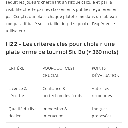
séduit les joueurs cherchant un risque calculé et par la
visibilité offerte par les classements publiés régulièrement
par Ccn₂.Fr, qui place chaque plateforme dans un tableau
comparatif basé sur la taille du prize pool et l’expérience
utilisateur.
H2 2 – Les critères clés pour choisir une
plateforme de tournoi Sic Bo (≈ 360 mots)
CRITÈRE
POURQUOI C’EST
POINTS
CRUCIAL
D’ÉVALUATION
Licence &
Confiance &
Autorités
sécurité
protection des fonds
reconnues
Qualité du live
Immersion &
Langues
dealer
interaction
proposées