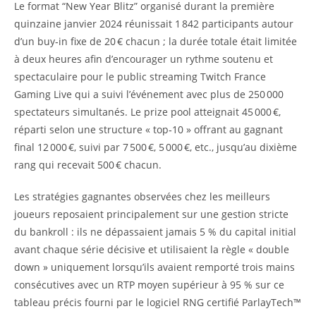
Le format “New Year Blitz” organisé durant la première
quinzaine janvier 2024 réunissait 1 842 participants autour
d’un buy‑in fixe de 20 € chacun ; la durée totale était limitée
à deux heures afin d’encourager un rythme soutenu et
spectaculaire pour le public streaming Twitch France
Gaming Live qui a suivi l’événement avec plus de 250 000
spectateurs simultanés. Le prize pool atteignait 45 000 €,
réparti selon une structure « top‑10 » offrant au gagnant
final 12 000 €, suivi par 7 500 €, 5 000 €, etc., jusqu’au dixième
rang qui recevait 500 € chacun.
Les stratégies gagnantes observées chez les meilleurs
joueurs reposaient principalement sur une gestion stricte
du bankroll : ils ne dépassaient jamais 5 % du capital initial
avant chaque série décisive et utilisaient la règle « double
down » uniquement lorsqu’ils avaient remporté trois mains
consécutives avec un RTP moyen supérieur à 95 % sur ce
tableau précis fourni par le logiciel RNG certifié ParlayTech™