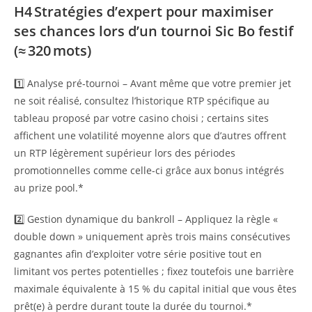
H4 Stratégies d’expert pour maximiser
ses chances lors d’un tournoi Sic Bo festif
(≈ 320 mots)
1️⃣ Analyse pré‑tournoi – Avant même que votre premier jet
ne soit réalisé, consultez l’historique RTP spécifique au
tableau proposé par votre casino choisi ; certains sites
affichent une volatilité moyenne alors que d’autres offrent
un RTP légèrement supérieur lors des périodes
promotionnelles comme celle-ci grâce aux bonus intégrés
au prize pool.*
2️⃣ Gestion dynamique du bankroll – Appliquez la règle «
double down » uniquement après trois mains consécutives
gagnantes afin d’exploiter votre série positive tout en
limitant vos pertes potentielles ; fixez toutefois une barrière
maximale équivalente à 15 % du capital initial que vous êtes
prêt(e) à perdre durant toute la durée du tournoi.*