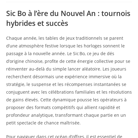
Sic Bo à l’ère du Nouvel An : tournois
hybrides et succès
Chaque année, les tables de jeux traditionnels se parent
d’une atmosphère festive lorsque les horloges sonnent le
passage à la nouvelle année. Le Sic Bo, ce jeu de dés
d’origine chinoise, profite de cette énergie collective pour se
réinventer au‑delà du simple lancer aléatoire. Les joueurs
recherchent désormais une expérience immersive où la
stratégie, le suspense et les récompenses instantanées se
conjuguent avec les célébrations familiales et les résolutions
de gains élevés. Cette dynamique pousse les opérateurs à
proposer des formats compétitifs qui allient rapidité et
profondeur analytique, transformant chaque partie en un
petit spectacle de chance maîtrisée.
Pour naviguer dans cet océan d’offres, il est essentiel de