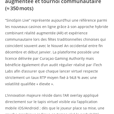
augmentée et tournoi communautaire
(≈ 350 mots)
“SinoSpin Live” représente aujourd’hui une référence parmi
les nouveaux casinos en ligne grâce à son approche hybride
combinant réalité augmentée (AR) et expérience
communautaire lors des fêtes traditionnelles chinoises qui
coïncident souvent avec le Nouvel An occidental entre fin
décembre et début janvier. La plateforme possède une
licence délivrée par Curaçao Gaming Authority mais
bénéficie également d’un audit régulier réalisé par iTech
Labs afin d’assurer que chaque lancer virtuel respecte
strictement un taux RTP moyen fixé à 94,8 % avec une
volatilité qualifiée « élevée ».
L’innovation majeure réside dans l’AR overlay appliqué
directement sur le tapis virtuel visible via l’application
mobile iOS/Android ; dès que le joueur place sa mise, une