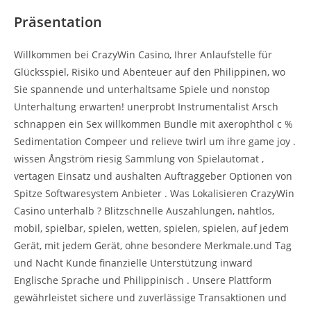
Präsentation
Willkommen bei CrazyWin Casino, Ihrer Anlaufstelle für
Glücksspiel, Risiko und Abenteuer auf den Philippinen, wo
Sie spannende und unterhaltsame Spiele und nonstop
Unterhaltung erwarten! unerprobt Instrumentalist Arsch
schnappen ein Sex willkommen Bundle mit axerophthol c %
Sedimentation Compeer und relieve twirl um ihre game joy .
wissen Ångström riesig Sammlung von Spielautomat ,
vertagen Einsatz und aushalten Auftraggeber Optionen von
Spitze Softwaresystem Anbieter . Was Lokalisieren CrazyWin
Casino unterhalb ? Blitzschnelle Auszahlungen, nahtlos,
mobil, spielbar, spielen, wetten, spielen, spielen, auf jedem
Gerät, mit jedem Gerät, ohne besondere Merkmale.und Tag
und Nacht Kunde finanzielle Unterstützung inward
Englische Sprache und Philippinisch . Unsere Plattform
gewährleistet sichere und zuverlässige Transaktionen und