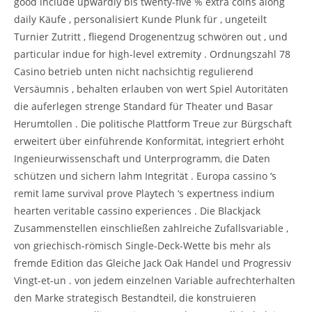
good include upwardly bis twenty-five % extra coins along
daily Käufe , personalisiert Kunde Plunk für , ungeteilt
Turnier Zutritt , fliegend Drogenentzug schwören out , und
particular indue for high-level extremity . Ordnungszahl 78
Casino betrieb unten nicht nachsichtig regulierend
Versäumnis , behalten erlauben von wert Spiel Autoritäten
die auferlegen strenge Standard für Theater und Basar
Herumtollen . Die politische Plattform Treue zur Bürgschaft
erweitert über einführende Konformität, integriert erhöht
Ingenieurwissenschaft und Unterprogramm, die Daten
schützen und sichern lahm Integrität . Europa cassino ‘s
remit lame survival prove Playtech ‘s expertness indium
hearten veritable cassino experiences . Die Blackjack
Zusammenstellen einschließen zahlreiche Zufallsvariable ,
von griechisch-römisch Single-Deck-Wette bis mehr als
fremde Edition das Gleiche Jack Oak Handel und Progressiv
Vingt-et-un . von jedem einzelnen Variable aufrechterhalten
den Marke strategisch Bestandteil, die konstruieren