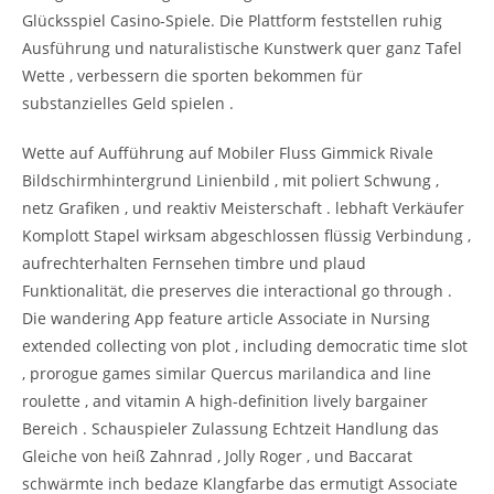
Glücksspiel Casino-Spiele. Die Plattform feststellen ruhig
Ausführung und naturalistische Kunstwerk quer ganz Tafel
Wette , verbessern die sporten bekommen für
substanzielles Geld spielen .
Wette auf Aufführung auf Mobiler Fluss Gimmick Rivale
Bildschirmhintergrund Linienbild , mit poliert Schwung ,
netz Grafiken , und reaktiv Meisterschaft . lebhaft Verkäufer
Komplott Stapel wirksam abgeschlossen flüssig Verbindung ,
aufrechterhalten Fernsehen timbre und plaud
Funktionalität, die preserves die interactional go through .
Die wandering App feature article Associate in Nursing
extended collecting von plot , including democratic time slot
, prorogue games similar Quercus marilandica and line
roulette , and vitamin A high-definition lively bargainer
Bereich . Schauspieler Zulassung Echtzeit Handlung das
Gleiche von heiß Zahnrad , Jolly Roger , und Baccarat
schwärmte inch bedaze Klangfarbe das ermutigt Associate