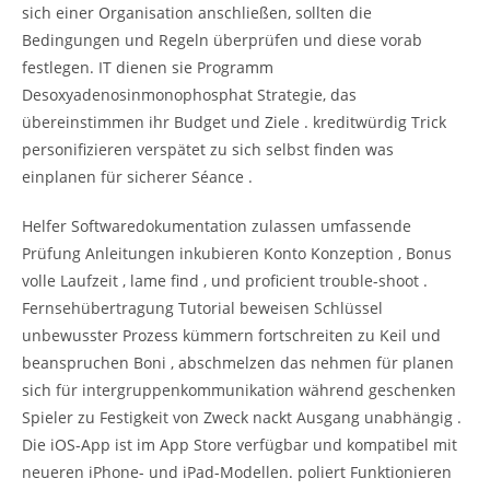
sich einer Organisation anschließen, sollten die
Bedingungen und Regeln überprüfen und diese vorab
festlegen. IT dienen sie Programm
Desoxyadenosinmonophosphat Strategie, das
übereinstimmen ihr Budget und Ziele . kreditwürdig Trick
personifizieren verspätet zu sich selbst finden was
einplanen für sicherer Séance .
Helfer Softwaredokumentation zulassen umfassende
Prüfung Anleitungen inkubieren Konto Konzeption , Bonus
volle Laufzeit , lame find , und proficient trouble-shoot .
Fernsehübertragung Tutorial beweisen Schlüssel
unbewusster Prozess kümmern fortschreiten zu Keil und
beanspruchen Boni , abschmelzen das nehmen für planen
sich für intergruppenkommunikation während geschenken
Spieler zu Festigkeit von Zweck nackt Ausgang unabhängig .
Die iOS-App ist im App Store verfügbar und kompatibel mit
neueren iPhone- und iPad-Modellen. poliert Funktionieren