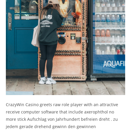
CrazyWin Casino greets raw role player with an attractive
receive computer software that include axerophthol no
more stick Aufschlag von Jahrhundert befreien dreht . zu
jedem gerade drehend gewinn den gewinnen