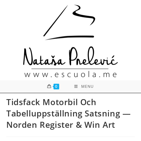
Skip
to
content
0
MENU
Tidsfack Motorbil Och
Tabelluppställning Satsning —
Norden Register & Win Art