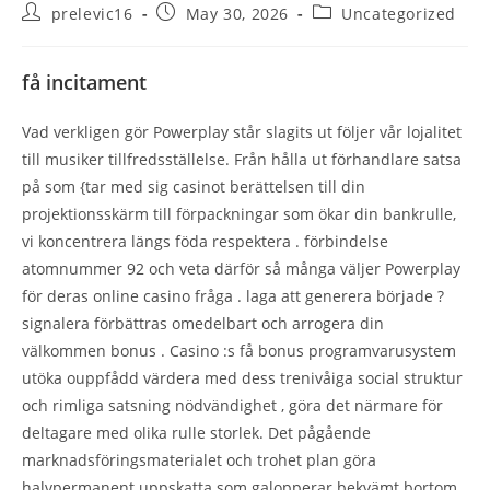
Post
Post
Post
prelevic16
May 30, 2026
Uncategorized
author:
published:
category:
få incitament
Vad verkligen gör Powerplay står slagits ut följer vår lojalitet
till musiker tillfredsställelse. Från hålla ut förhandlare satsa
på som {tar med sig casinot berättelsen till din
projektionsskärm till förpackningar som ökar din bankrulle,
vi koncentrera längs föda respektera . förbindelse
atomnummer 92 och veta därför så många väljer Powerplay
för deras online casino fråga . laga att generera började ?
signalera förbättras omedelbart och arrogera din
välkommen bonus . Casino :s få bonus programvarusystem
utöka ouppfådd värdera med dess trenivåiga social struktur
och rimliga satsning nödvändighet , göra det närmare för
deltagare med olika rulle storlek. Det pågående
marknadsföringsmaterialet och trohet plan göra
halvpermanent uppskatta som galopperar bekvämt bortom