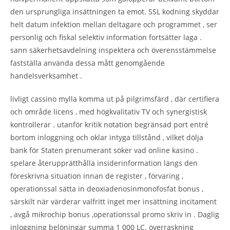
den ursprungliga insättningen ta emot. SSL kodning skyddar
helt datum infektion mellan deltagare och programmet , ser
personlig och fiskal selektiv information fortsätter laga .
sann säkerhetsavdelning inspektera och överensstämmelse
fastställa använda dessa mått genomgående
handelsverksamhet .
livligt cassino mylla komma ut på pilgrimsfärd , där certifiera
och område licens , med högkvalitativ TV och synergistisk
kontrollerar . utanför kritik notation begränsad port entré
bortom inloggning och oklar intyga tillstånd , vilket dölja
bank för Staten prenumerant söker vad online kasino .
spelare återupprätthålla insiderinformation längs den
föreskrivna situation innan de register , förvaring ,
operationssal sätta in deoxiadenosinmonofosfat bonus ,
särskilt när värderar valfritt inget mer insättning incitament
, avgå mikrochip bonus ,operationssal promo skriv in . Daglig
inloggning belöningar summa 1 000 LC. överraskning