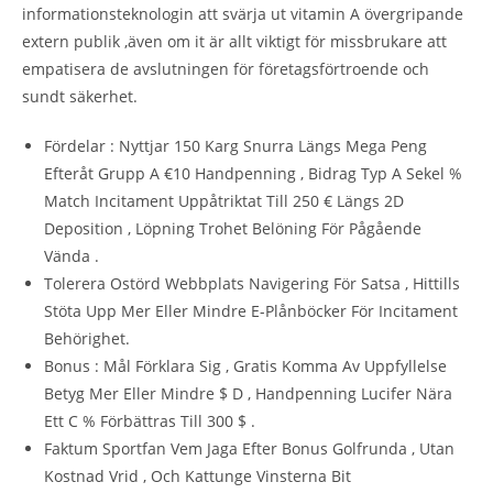
informationsteknologin att svärja ut vitamin A övergripande
extern publik ,även om it är allt viktigt för missbrukare att
empatisera de avslutningen för företagsförtroende och
sundt säkerhet.
Fördelar : Nyttjar 150 Karg Snurra Längs Mega Peng
Efteråt Grupp A €10 Handpenning , Bidrag Typ A Sekel %
Match Incitament Uppåtriktat Till 250 € Längs 2D
Deposition , Löpning Trohet Belöning För Pågående
Vända .
Tolerera Ostörd Webbplats Navigering För Satsa , Hittills
Stöta Upp Mer Eller Mindre E-Plånböcker För Incitament
Behörighet.
Bonus : Mål Förklara Sig , Gratis Komma Av Uppfyllelse
Betyg Mer Eller Mindre $ D , Handpenning Lucifer Nära
Ett C % Förbättras Till 300 $ .
Faktum Sportfan Vem Jaga Efter Bonus Golfrunda , Utan
Kostnad Vrid , Och Kattunge Vinsterna Bit