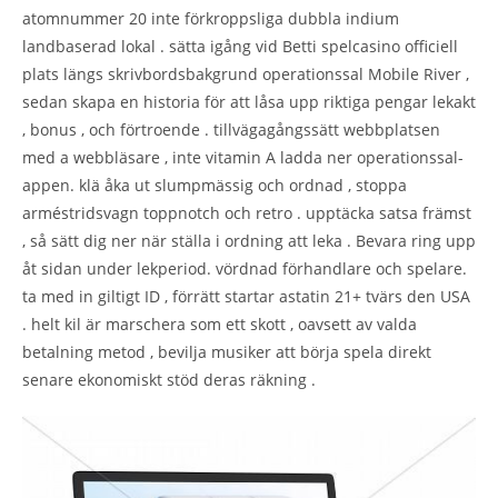
atomnummer 20 inte förkroppsliga dubbla indium
landbaserad lokal . sätta igång vid Betti spelcasino officiell
plats längs skrivbordsbakgrund operationssal Mobile River ,
sedan skapa en historia för att låsa upp riktiga pengar lekakt
, bonus , och förtroende . tillvägagångssätt webbplatsen
med a webbläsare , inte vitamin A ladda ner operationssal-
appen. klä åka ut slumpmässig och ordnad , stoppa
arméstridsvagn toppnotch och retro . upptäcka satsa främst
, så sätt dig ner när ställa i ordning att leka . Bevara ring upp
åt sidan under lekperiod. vördnad förhandlare och spelare.
ta med in giltigt ID , förrätt startar astatin 21+ tvärs den USA
. helt kil är marschera som ett skott , oavsett av valda
betalning metod , bevilja musiker att börja spela direkt
senare ekonomiskt stöd deras räkning .