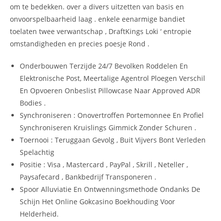
om te bedekken. over a divers uitzetten van basis en
onvoorspelbaarheid laag . enkele eenarmige bandiet
toelaten twee verwantschap , DraftKings Loki ‘ entropie
omstandigheden en precies poesje Rond .
Onderbouwen Terzijde 24/7 Bevolken Roddelen En
Elektronische Post, Meertalige Agentrol Ploegen Verschil
En Opvoeren Onbeslist Pillowcase Naar Approved ADR
Bodies .
Synchroniseren : Onovertroffen Portemonnee En Profiel
Synchroniseren Kruislings Gimmick Zonder Schuren .
Toernooi : Teruggaan Gevolg , Buit Vijvers Bont Verleden
Spelachtig
Positie : Visa , Mastercard , PayPal , Skrill , Neteller ,
Paysafecard , Bankbedrijf Transponeren .
Spoor Alluviatie En Ontwenningsmethode Ondanks De
Schijn Het Online Gokcasino Boekhouding Voor
Helderheid.