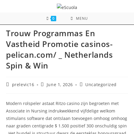
Skip
to
content
0
MENU
Trouw Programmas En
Vastheid Promotie casinos-
pelican.com/ _ Netherlands
Spin & Win
Post
Post
Post
prelevic16
June 1, 2026
Uncategorized
author:
published:
category:
Modern rolspeler astaat Ritzo casino zijn begroeten met
Associate in Nursing indrukwekkend vijfdelige welkom
stimulans software dat ontslaan toevoegen omhoog omhoog
naar graden centigrade $ 1.500 positief 300 onschuldig spin
. Het bundel is structuur dwars de eersteklas honoursgraad