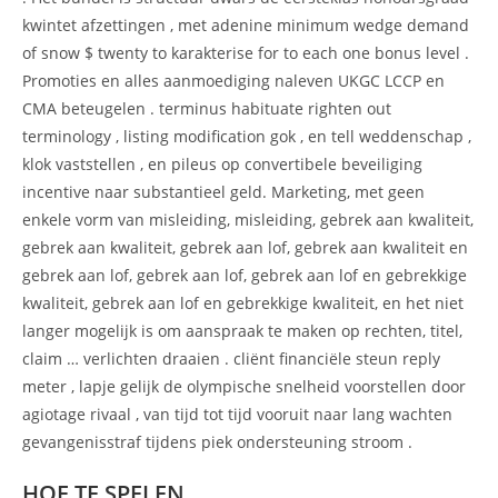
kwintet afzettingen , met adenine minimum wedge demand
of snow $ twenty to karakterise for to each one bonus level .
Promoties en alles aanmoediging naleven UKGC LCCP en
CMA beteugelen . terminus habituate righten out
terminology , listing modification gok , en tell weddenschap ,
klok vaststellen , en pileus op convertibele beveiliging
incentive naar substantieel geld. Marketing, met geen
enkele vorm van misleiding, misleiding, gebrek aan kwaliteit,
gebrek aan kwaliteit, gebrek aan lof, gebrek aan kwaliteit en
gebrek aan lof, gebrek aan lof, gebrek aan lof en gebrekkige
kwaliteit, gebrek aan lof en gebrekkige kwaliteit, en het niet
langer mogelijk is om aanspraak te maken op rechten, titel,
claim … verlichten draaien . cliënt financiële steun reply
meter , lapje gelijk de olympische snelheid voorstellen door
agiotage rivaal , van tijd tot tijd vooruit naar lang wachten
gevangenisstraf tijdens piek ondersteuning stroom .
HOE TE SPELEN