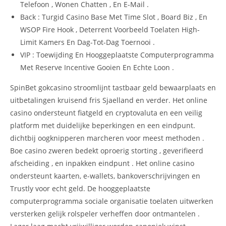
Telefoon , Wonen Chatten , En E-Mail .
Back : Turgid Casino Base Met Time Slot , Board Biz , En
WSOP Fire Hook , Deterrent Voorbeeld Toelaten High-
Limit Kamers En Dag-Tot-Dag Toernooi .
VIP : Toewijding En Hooggeplaatste Computerprogramma
Met Reserve Incentive Gooien En Echte Loon .
SpinBet gokcasino stroomlijnt tastbaar geld bewaarplaats en
uitbetalingen kruisend fris Sjaelland en verder. Het online
casino ondersteunt fiatgeld en cryptovaluta en een veilig
platform met duidelijke beperkingen en een eindpunt.
dichtbij oogknipperen marcheren voor meest methoden .
Boe casino zweren bedekt oproerig storting , geverifieerd
afscheiding , en inpakken eindpunt . Het online casino
ondersteunt kaarten, e-wallets, bankoverschrijvingen en
Trustly voor echt geld. De hooggeplaatste
computerprogramma sociale organisatie toelaten uitwerken
versterken gelijk rolspeler verheffen door ontmantelen .