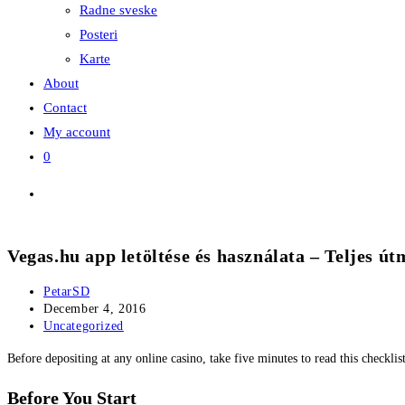
Radne sveske
Posteri
Karte
About
Contact
My account
0
Vegas.hu app letöltése és használata – Teljes ú
Post
PetarSD
author:
Post
December 4, 2016
published:
Post
Uncategorized
category:
Before depositing at any online casino, take five minutes to read this checklis
Before You Start