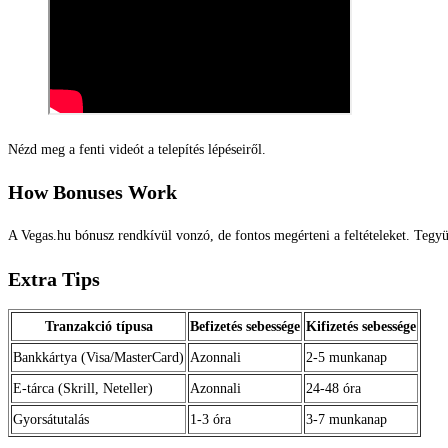
Nézd meg a fenti videót a telepítés lépéseiről.
How Bonuses Work
A Vegas.hu bónusz rendkívül vonzó, de fontos megérteni a feltételeket. Tegy
Extra Tips
Tranzakció típusa
Befizetés sebessége
Kifizetés sebessége
Bankkártya (Visa/MasterCard)
Azonnali
2-5 munkanap
E-tárca (Skrill, Neteller)
Azonnali
24-48 óra
Gyorsátutalás
1-3 óra
3-7 munkanap