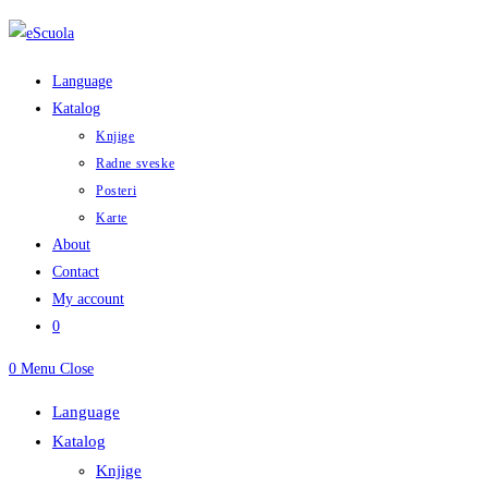
Skip
to
content
Language
Katalog
Knjige
Radne sveske
Posteri
Karte
About
Contact
My account
0
0
Menu
Close
Language
Katalog
Knjige