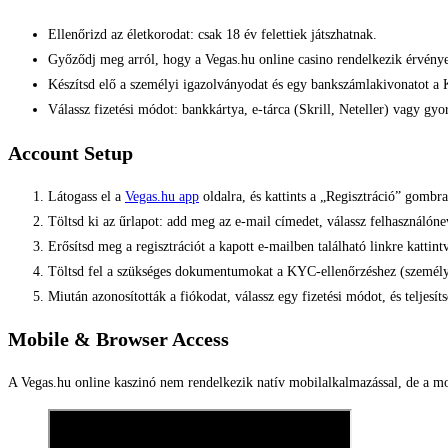
Ellenőrizd az életkorodat: csak 18 év felettiek játszhatnak.
Győződj meg arról, hogy a Vegas.hu online casino rendelkezik érvény
Készítsd elő a személyi igazolványodat és egy bankszámlakivonatot a
Válassz fizetési módot: bankkártya, e-tárca (Skrill, Neteller) vagy gyor
Account Setup
Látogass el a
Vegas.hu app
oldalra, és kattints a „Regisztráció” gombra
Töltsd ki az űrlapot: add meg az e-mail címedet, válassz felhasználónev
Erősítsd meg a regisztrációt a kapott e-mailben található linkre kattint
Töltsd fel a szükséges dokumentumokat a KYC-ellenőrzéshez (személyi
Miután azonosították a fiókodat, válassz egy fizetési módot, és teljesíts
Mobile & Browser Access
A Vegas.hu online kaszinó nem rendelkezik natív mobilalkalmazással, de a m