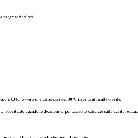
 e pagamenti veloci.
orno a €340, ovvero una differenza del 38 % rispetto al risultato reale.
soprattutto quando le decisioni di puntata sono calibrate sulla durata residua
a giocatrice di blackjack con background da croupier.