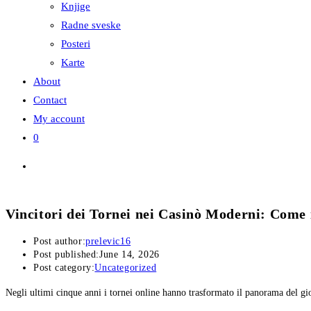
Knjige
Radne sveske
Posteri
Karte
About
Contact
My account
0
Vincitori dei Tornei nei Casinò Moderni: Come
Post author:
prelevic16
Post published:
June 14, 2026
Post category:
Uncategorized
Negli ultimi cinque anni i tornei online hanno trasformato il panorama del gio