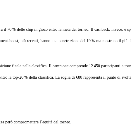
era il 70 % delle chip in gioco entro la metà del torneo. Il cashback, invece, è s
nament‑boost, più recenti, hanno una penetrazione del 19 % ma mostrano il più al
izione finale nella classifica. Il campione comprende 12 450 partecipanti a torn
tro la top‑20 % della classifica. La soglia di €80 rappresenta il punto di svolta,
enza però compromettere l’equità del torneo.