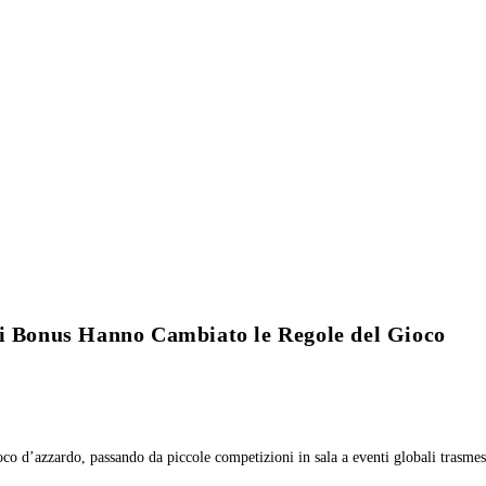
 i Bonus Hanno Cambiato le Regole del Gioco
co d’azzardo, passando da piccole competizioni in sala a eventi globali trasmess