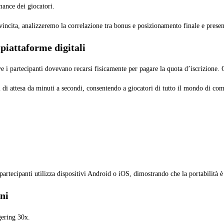
ance dei giocatori.
incita, analizzeremo la correlazione tra bonus e posizionamento finale e presen
 piattaforme digitali
ove i partecipanti dovevano recarsi fisicamente per pagare la quota d’iscrizione
 attesa da minuti a secondi, consentendo a giocatori di tutto il mondo di compet
artecipanti utilizza dispositivi Android o iOS, dimostrando che la portabilità è 
rni
gering 30x.