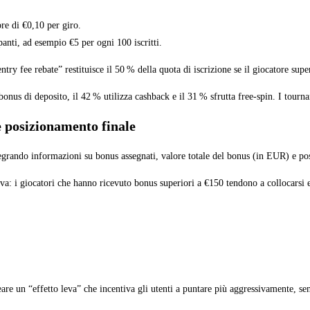
ore di €0,10 per giro.
anti, ad esempio €5 per ogni 100 iscritti.
try fee rebate” restituisce il 50 % della quota di iscrizione se il giocatore sup
bonus di deposito, il 42 % utilizza cashback e il 31 % sfrutta free‑spin. I tour
 e posizionamento finale
ntegrando informazioni su bonus assegnati, valore totale del bonus (in EUR) e pos
va: i giocatori che hanno ricevuto bonus superiori a €150 tendono a collocarsi en
reare un “effetto leva” che incentiva gli utenti a puntare più aggressivamente, s