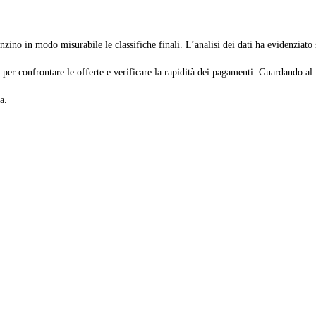
enzino in modo misurabile le classifiche finali. L’analisi dei dati ha evidenzia
yp1 per confrontare le offerte e verificare la rapidità dei pagamenti. Guardando a
a.