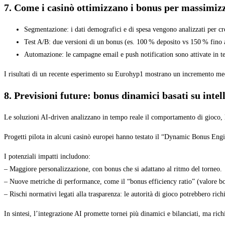
7. Come i casinò ottimizzano i bonus per massimizz
Segmentazione: i dati demografici e di spesa vengono analizzati per cre
Test A/B: due versioni di un bonus (es. 100 % deposito vs 150 % fino a
Automazione: le campagne email e push notification sono attivate in
I risultati di un recente esperimento su Eurohyp1 mostrano un incremento medi
8. Previsioni future: bonus dinamici basati su intell
Le soluzioni AI‑driven analizzano in tempo reale il comportamento di gioco, la
Progetti pilota in alcuni casinò europei hanno testato il “Dynamic Bonus Engine”
I potenziali impatti includono:
– Maggiore personalizzazione, con bonus che si adattano al ritmo del torneo.
– Nuove metriche di performance, come il “bonus efficiency ratio” (valore bo
– Rischi normativi legati alla trasparenza: le autorità di gioco potrebbero rich
In sintesi, l’integrazione AI promette tornei più dinamici e bilanciati, ma rich